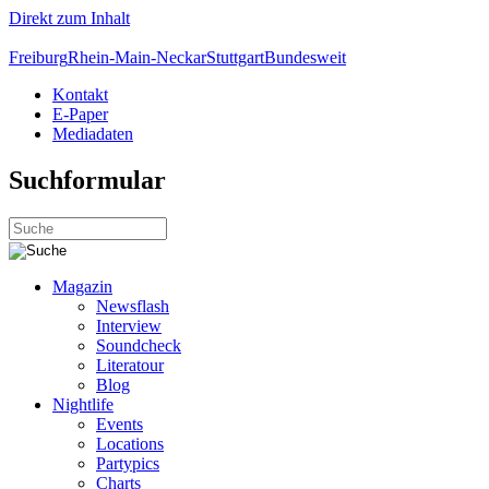
Direkt zum Inhalt
Freiburg
Rhein-Main-Neckar
Stuttgart
Bundesweit
Kontakt
E-Paper
Mediadaten
Suchformular
Magazin
Newsflash
Interview
Soundcheck
Literatour
Blog
Nightlife
Events
Locations
Partypics
Charts