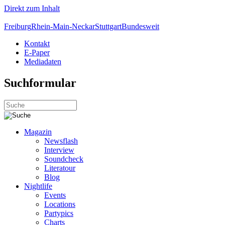
Direkt zum Inhalt
Freiburg
Rhein-Main-Neckar
Stuttgart
Bundesweit
Kontakt
E-Paper
Mediadaten
Suchformular
Magazin
Newsflash
Interview
Soundcheck
Literatour
Blog
Nightlife
Events
Locations
Partypics
Charts