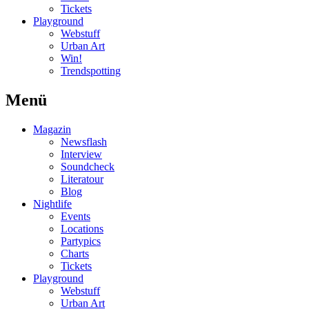
Tickets
Playground
Webstuff
Urban Art
Win!
Trendspotting
Menü
Magazin
Newsflash
Interview
Soundcheck
Literatour
Blog
Nightlife
Events
Locations
Partypics
Charts
Tickets
Playground
Webstuff
Urban Art