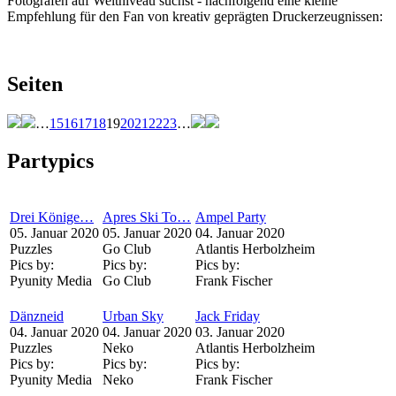
Fotografen auf Weltniveau suchst - nachfolgend eine kleine
Empfehlung für den Fan von kreativ geprägten Druckerzeugnissen:
Seiten
…
15
16
17
18
19
20
21
22
23
…
Partypics
Drei Könige…
Apres Ski To…
Ampel Party
05. Januar 2020
05. Januar 2020
04. Januar 2020
Puzzles
Go Club
Atlantis Herbolzheim
Pics by:
Pics by:
Pics by:
Pyunity Media
Go Club
Frank Fischer
Dänzneid
Urban Sky
Jack Friday
04. Januar 2020
04. Januar 2020
03. Januar 2020
Puzzles
Neko
Atlantis Herbolzheim
Pics by:
Pics by:
Pics by:
Pyunity Media
Neko
Frank Fischer