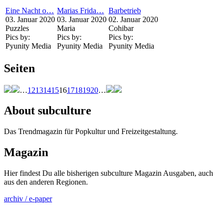
Eine Nacht o…
Marias Frida…
Barbetrieb
03. Januar 2020
03. Januar 2020
02. Januar 2020
Puzzles
Maria
Cohibar
Pics by:
Pics by:
Pics by:
Pyunity Media
Pyunity Media
Pyunity Media
Seiten
…
12
13
14
15
16
17
18
19
20
…
About subculture
Das Trendmagazin für Popkultur und Freizeitgestaltung.
Magazin
Hier findest Du alle bisherigen subculture Magazin Ausgaben, auch
aus den anderen Regionen.
archiv / e-paper