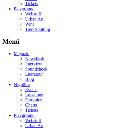
Tickets
Playground
Webstuff
Urban Art
Win!
Trendspotting
Menü
Magazin
Newsflash
Interview
Soundcheck
Literatour
Blog
Nightlife
Events
Locations
Partypics
Charts
Tickets
Playground
Webstuff
Urban Art