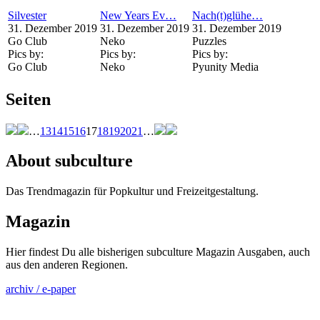
Silvester
New Years Ev…
Nach(t)glühe…
31. Dezember 2019
31. Dezember 2019
31. Dezember 2019
Go Club
Neko
Puzzles
Pics by:
Pics by:
Pics by:
Go Club
Neko
Pyunity Media
Seiten
…
13
14
15
16
17
18
19
20
21
…
About subculture
Das Trendmagazin für Popkultur und Freizeitgestaltung.
Magazin
Hier findest Du alle bisherigen subculture Magazin Ausgaben, auch
aus den anderen Regionen.
archiv / e-paper