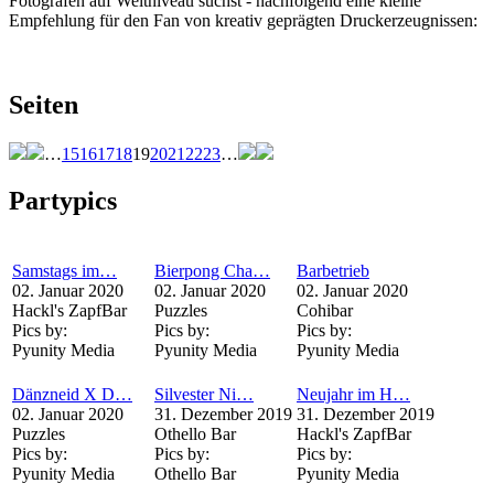
Fotografen auf Weltniveau suchst - nachfolgend eine kleine
Empfehlung für den Fan von kreativ geprägten Druckerzeugnissen:
Seiten
…
15
16
17
18
19
20
21
22
23
…
Partypics
Samstags im…
Bierpong Cha…
Barbetrieb
02. Januar 2020
02. Januar 2020
02. Januar 2020
Hackl's ZapfBar
Puzzles
Cohibar
Pics by:
Pics by:
Pics by:
Pyunity Media
Pyunity Media
Pyunity Media
Dänzneid X D…
Silvester Ni…
Neujahr im H…
02. Januar 2020
31. Dezember 2019
31. Dezember 2019
Puzzles
Othello Bar
Hackl's ZapfBar
Pics by:
Pics by:
Pics by:
Pyunity Media
Othello Bar
Pyunity Media