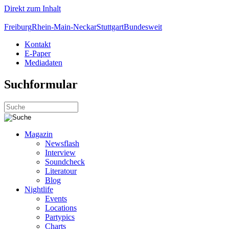
Direkt zum Inhalt
Freiburg
Rhein-Main-Neckar
Stuttgart
Bundesweit
Kontakt
E-Paper
Mediadaten
Suchformular
Magazin
Newsflash
Interview
Soundcheck
Literatour
Blog
Nightlife
Events
Locations
Partypics
Charts