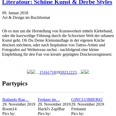
Literatour: Schöne Kunst & Derbe Styles
09. Januar 2018
Art & Design im Buchformat
Ob es nun um die Herstellung von Kunstwerken mittels Klebeband,
oder die kurzweilige Führung durch die Schweizer Welt der urbanen
Kunst geht. Ob Du Deine Kleinstauflage in der eigenen Küche
drucken möchtest, oder nach Inspiration von Tattoo-Artists und
Fotografen auf Weltniveau suchst - nachfolgend eine kleine
Empfehlung für den Fan von kreativ geprägten Druckerzeugnissen:
…
15
16
17
18
19
20
21
22
23
…
Seiten
Partypics
Bailando Rag…
Freitags im…
GINCLUBBER#2
29. November 2019
29. November 2019
29. November 2019
Room14
Hackl's ZapfBar
Freiraum
Pics by:
Pics by:
Pics by: