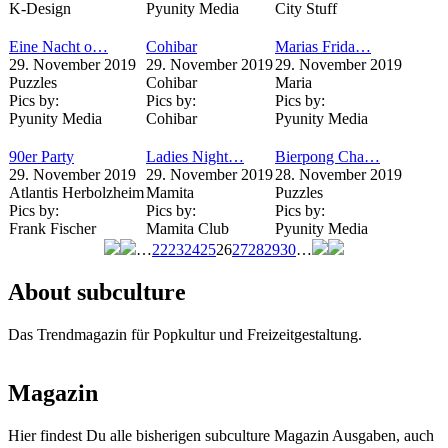
K-Design
Pyunity Media
City Stuff
Eine Nacht o…
Cohibar
Marias Frida…
29. November 2019
29. November 2019
29. November 2019
Puzzles
Cohibar
Maria
Pics by:
Pics by:
Pics by:
Pyunity Media
Cohibar
Pyunity Media
90er Party
Ladies Night…
Bierpong Cha…
29. November 2019
29. November 2019
28. November 2019
Atlantis Herbolzheim
Mamita
Puzzles
Pics by:
Pics by:
Pics by:
Frank Fischer
Mamita Club
Pyunity Media
…
22
23
24
25
26
27
28
29
30
…
Seiten
About subculture
Das Trendmagazin für Popkultur und Freizeitgestaltung.
Magazin
Hier findest Du alle bisherigen subculture Magazin Ausgaben, auch