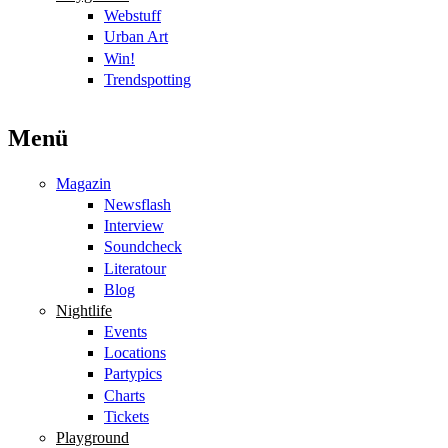
Webstuff
Urban Art
Win!
Trendspotting
Menü
Magazin
Newsflash
Interview
Soundcheck
Literatour
Blog
Nightlife
Events
Locations
Partypics
Charts
Tickets
Playground