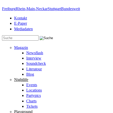
Direkt zum Inhalt
Freiburg
Rhein-Main-Neckar
Stuttgart
Bundesweit
Kontakt
E-Paper
Mediadaten
Suchformular
Magazin
Newsflash
Interview
Soundcheck
Literatour
Blog
Nightlife
Events
Locations
Partypics
Charts
Tickets
Playground