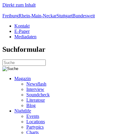
Direkt zum Inhalt
Freiburg
Rhein-Main-Neckar
Stuttgart
Bundesweit
Kontakt
E-Paper
Mediadaten
Suchformular
Magazin
Newsflash
Interview
Soundcheck
Literatour
Blog
Nightlife
Events
Locations
Partypics
Charts