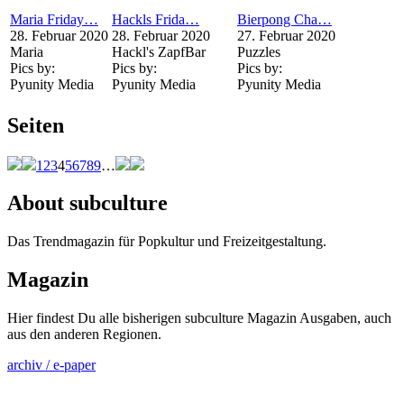
Maria Friday…
Hackls Frida…
Bierpong Cha…
28. Februar 2020
28. Februar 2020
27. Februar 2020
Maria
Hackl's ZapfBar
Puzzles
Pics by:
Pics by:
Pics by:
Pyunity Media
Pyunity Media
Pyunity Media
Seiten
1
2
3
4
5
6
7
8
9
…
About subculture
Das Trendmagazin für Popkultur und Freizeitgestaltung.
Magazin
Hier findest Du alle bisherigen subculture Magazin Ausgaben, auch
aus den anderen Regionen.
archiv / e-paper