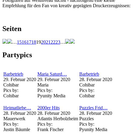
Fotografen auf Weltniveau suchst - nachfolgend eine kleine
Empfehlung für den Fan von kreativ geprägten Druckerzeugnissen:
Seiten
…
15
16
17
18
19
20
21
22
23
…
Partypics
Barbetrieb
Maria Saturd…
Barbetrieb
29. Februar 2020
29. Februar 2020
28. Februar 2020
Cohibar
Maria
Cohibar
Pics by:
Pics by:
Pics by:
Cohibar
Pyunity Media
Cohibar
Heimatliebe…
2000er Hits
Puzzles Frid…
28. Februar 2020
28. Februar 2020
28. Februar 2020
Mauerwerk
Atlantis Herbolzheim
Puzzles
Pics by:
Pics by:
Pics by:
Justin Bäumle
Frank Fischer
Pyunity Media