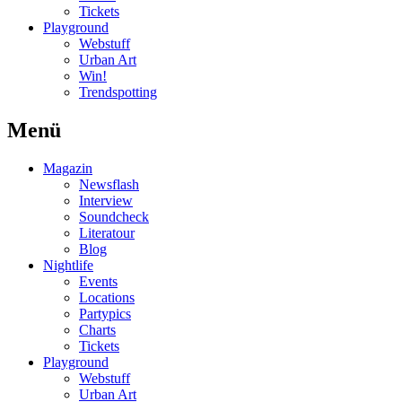
Tickets
Playground
Webstuff
Urban Art
Win!
Trendspotting
Menü
Magazin
Newsflash
Interview
Soundcheck
Literatour
Blog
Nightlife
Events
Locations
Partypics
Charts
Tickets
Playground
Webstuff
Urban Art