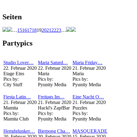
Seiten
…
15
16
17
18
19
20
21
22
23
…
Partypics
Studio Lover…
Maria Saturd…
Maria Friday…
22. Februar 2020
22. Februar 2020
21. Februar 2020
Etage Eins
Maria
Maria
Pics by:
Pics by:
Pics by:
City Stuff
Pyunity Media
Pyunity Media
Fiesta Latin…
Freitags Im…
Eine Nacht O…
21. Februar 2020
21. Februar 2020
21. Februar 2020
Mamita
Hackl's ZapfBar
Puzzles
Pics by:
Pics by:
Pics by:
Mamita Club
Pyunity Media
Pyunity Media
Hemdglunker…
Bierpong Cha…
MASQUERADE
20. Februar 2020
20. Februar 2020
15. Februar 2020