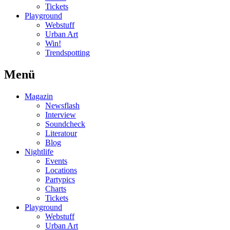
Tickets
Playground
Webstuff
Urban Art
Win!
Trendspotting
Menü
Magazin
Newsflash
Interview
Soundcheck
Literatour
Blog
Nightlife
Events
Locations
Partypics
Charts
Tickets
Playground
Webstuff
Urban Art