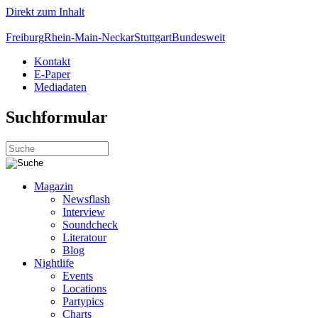
Direkt zum Inhalt
Freiburg
Rhein-Main-Neckar
Stuttgart
Bundesweit
Kontakt
E-Paper
Mediadaten
Suchformular
Magazin
Newsflash
Interview
Soundcheck
Literatour
Blog
Nightlife
Events
Locations
Partypics
Charts