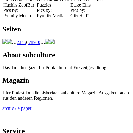
Hackl's ZapfBar
Puzzles
Etage Eins
Pics by:
Pics by:
Pics by:
Pyunity Media
Pyunity Media
City Stuff
Seiten
…
2
3
4
5
6
7
8
9
10
…
About subculture
Das Trendmagazin für Popkultur und Freizeitgestaltung.
Magazin
Hier findest Du alle bisherigen subculture Magazin Ausgaben, auch
aus den anderen Regionen.
archiv / e-paper
Service