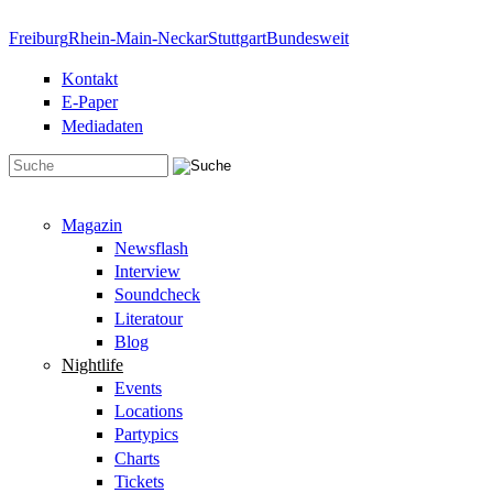
Direkt zum Inhalt
Freiburg
Rhein-Main-Neckar
Stuttgart
Bundesweit
Kontakt
E-Paper
Mediadaten
Suchformular
Magazin
Newsflash
Interview
Soundcheck
Literatour
Blog
Nightlife
Events
Locations
Partypics
Charts
Tickets