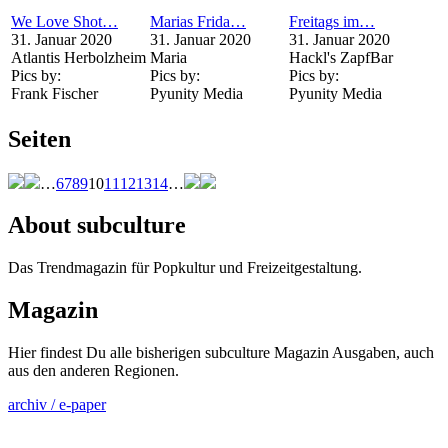
We Love Shot…
Marias Frida…
Freitags im…
31. Januar 2020
31. Januar 2020
31. Januar 2020
Atlantis Herbolzheim
Maria
Hackl's ZapfBar
Pics by:
Pics by:
Pics by:
Frank Fischer
Pyunity Media
Pyunity Media
Seiten
…
6
7
8
9
10
11
12
13
14
…
About subculture
Das Trendmagazin für Popkultur und Freizeitgestaltung.
Magazin
Hier findest Du alle bisherigen subculture Magazin Ausgaben, auch
aus den anderen Regionen.
archiv / e-paper