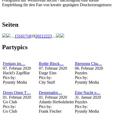
Fotografen auf Weltniveau suchst - nachfolgend eine kleine
Empfehlung für den Fan von kreativ geprägten Druckerzeugnissen:
Seiten
…
15
16
17
18
19
20
21
22
23
…
Partypics
Freitags im…
Bottle Block…
Bierpong Cha…
07. Februar 2020
07. Februar 2020
06. Februar 2020
Hackl's ZapfBar
Etage Eins
Puzzles
Pics by:
Pics by:
Pics by:
Pyunity Media
City Stuff
Pyunity Media
Doors Open T…
Desperados…
Eine Nacht o…
01. Februar 2020
01. Februar 2020
31. Januar 2020
Go Club
Atlantis Herbolzheim
Puzzles
Pics by:
Pics by:
Pics by:
Go Club
Frank Fischer
Pyunity Media