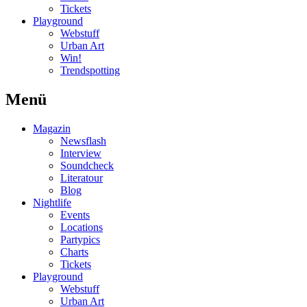
Tickets
Playground
Webstuff
Urban Art
Win!
Trendspotting
Menü
Magazin
Newsflash
Interview
Soundcheck
Literatour
Blog
Nightlife
Events
Locations
Partypics
Charts
Tickets
Playground
Webstuff
Urban Art