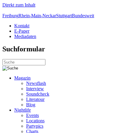
Direkt zum Inhalt
Freiburg
Rhein-Main-Neckar
Stuttgart
Bundesweit
Kontakt
E-Paper
Mediadaten
Suchformular
Magazin
Newsflash
Interview
Soundcheck
Literatour
Blog
Nightlife
Events
Locations
Partypics
Charts