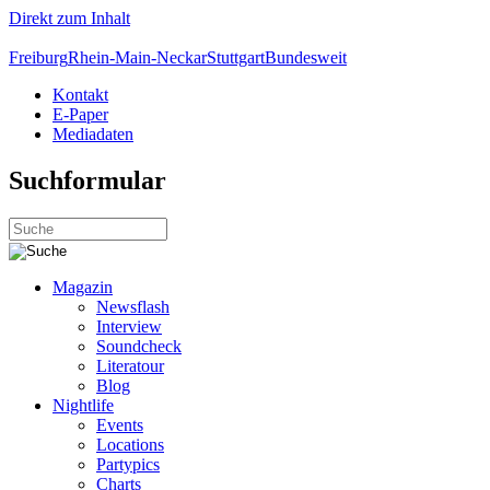
Direkt zum Inhalt
Freiburg
Rhein-Main-Neckar
Stuttgart
Bundesweit
Kontakt
E-Paper
Mediadaten
Suchformular
Magazin
Newsflash
Interview
Soundcheck
Literatour
Blog
Nightlife
Events
Locations
Partypics
Charts