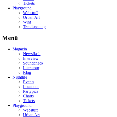
Tickets
Playground
Webstuff
Urban Art
Win!
Trendspotting
Menü
Magazin
Newsflash
Interview
Soundcheck
Literatour
Blog
Nightlife
Events
Locations
Partypics
Charts
Tickets
Playground
Webstuff
Urban Art