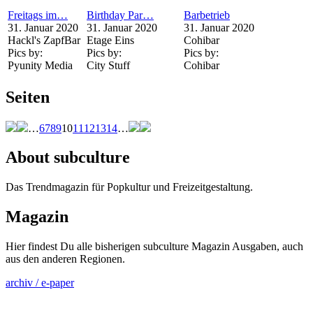
Freitags im…
Birthday Par…
Barbetrieb
31. Januar 2020
31. Januar 2020
31. Januar 2020
Hackl's ZapfBar
Etage Eins
Cohibar
Pics by:
Pics by:
Pics by:
Pyunity Media
City Stuff
Cohibar
Seiten
…
6
7
8
9
10
11
12
13
14
…
About subculture
Das Trendmagazin für Popkultur und Freizeitgestaltung.
Magazin
Hier findest Du alle bisherigen subculture Magazin Ausgaben, auch
aus den anderen Regionen.
archiv / e-paper