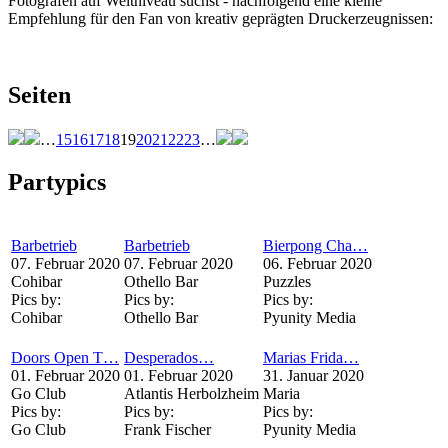
Fotografen auf Weltniveau suchst - nachfolgend eine kleine
Empfehlung für den Fan von kreativ geprägten Druckerzeugnissen:
Seiten
…
15
16
17
18
19
20
21
22
23
…
Partypics
Barbetrieb
Barbetrieb
Bierpong Cha…
07. Februar 2020
07. Februar 2020
06. Februar 2020
Cohibar
Othello Bar
Puzzles
Pics by:
Pics by:
Pics by:
Cohibar
Othello Bar
Pyunity Media
Doors Open T…
Desperados…
Marias Frida…
01. Februar 2020
01. Februar 2020
31. Januar 2020
Go Club
Atlantis Herbolzheim
Maria
Pics by:
Pics by:
Pics by:
Go Club
Frank Fischer
Pyunity Media