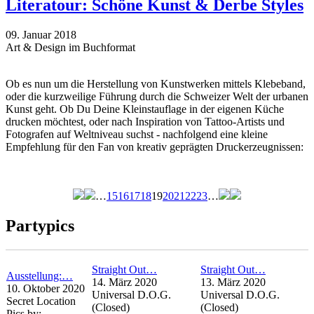
Literatour: Schöne Kunst & Derbe Styles
09. Januar 2018
Art & Design im Buchformat
Ob es nun um die Herstellung von Kunstwerken mittels Klebeband,
oder die kurzweilige Führung durch die Schweizer Welt der urbanen
Kunst geht. Ob Du Deine Kleinstauflage in der eigenen Küche
drucken möchtest, oder nach Inspiration von Tattoo-Artists und
Fotografen auf Weltniveau suchst - nachfolgend eine kleine
Empfehlung für den Fan von kreativ geprägten Druckerzeugnissen:
…
15
16
17
18
19
20
21
22
23
…
Seiten
Partypics
Straight Out…
Straight Out…
Ausstellung:…
14. März 2020
13. März 2020
10. Oktober 2020
Universal D.O.G.
Universal D.O.G.
Secret Location
(Closed)
(Closed)
Pics by: