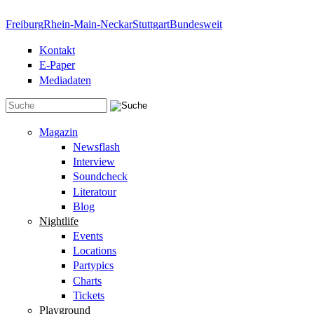
Direkt zum Inhalt
Freiburg
Rhein-Main-Neckar
Stuttgart
Bundesweit
Kontakt
E-Paper
Mediadaten
Suchformular
Magazin
Newsflash
Interview
Soundcheck
Literatour
Blog
Nightlife
Events
Locations
Partypics
Charts
Tickets
Playground