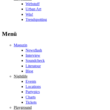
Webstuff
Urban Art
Win!
Trendspotting
Menü
Magazin
Newsflash
Interview
Soundcheck
Literatour
Blog
Nightlife
Events
Locations
Partypics
Charts
Tickets
Playground