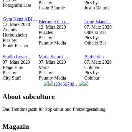
Pics by:
Pics by:
Fotogräfin Lisa
Justin Bäumle
Justin Bäumle
Gym Kenz ABI…
Bierpong Cha…
Long Island…
13. März 2020
12. März 2020
07. März 2020
Atlantis
Puzzles
Othello Bar
Herbolzheim
Pics by:
Pics by:
Pics by:
Pyunity Media
Othello Bar
Frank Fischer
Studio Lover…
Maria Saturd…
Barbetrieb
07. März 2020
07. März 2020
07. März 2020
Etage Eins
Maria
Cohibar
Pics by:
Pics by:
Pics by:
City Stuff
Pyunity Media
Cohibar
1
2
3
4
5
6
7
8
9
…
Seiten
About subculture
Das Trendmagazin für Popkultur und Freizeitgestaltung.
Magazin