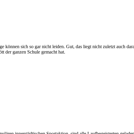
e können sich so gar nicht leiden. Gut, das liegt nicht zuletzt auch d
ött der ganzen Schule gemacht hat.
ulären innerstädtischen Sportaktion, sind alle Laufbegeisterten gelad