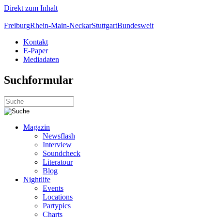
Direkt zum Inhalt
Freiburg
Rhein-Main-Neckar
Stuttgart
Bundesweit
Kontakt
E-Paper
Mediadaten
Suchformular
Magazin
Newsflash
Interview
Soundcheck
Literatour
Blog
Nightlife
Events
Locations
Partypics
Charts