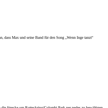
aran, dass Max und seine Band für den Song „Wenn Inge tanzt“
en die Strecke um Rotteckring/Colombi Park per pedes zu bewältigen.