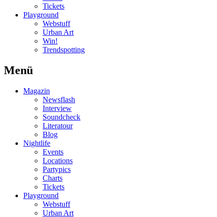
Tickets
Playground
Webstuff
Urban Art
Win!
Trendspotting
Menü
Magazin
Newsflash
Interview
Soundcheck
Literatour
Blog
Nightlife
Events
Locations
Partypics
Charts
Tickets
Playground
Webstuff
Urban Art