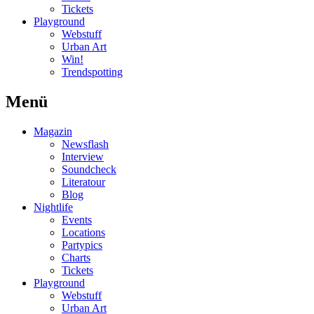
Tickets
Playground
Webstuff
Urban Art
Win!
Trendspotting
Menü
Magazin
Newsflash
Interview
Soundcheck
Literatour
Blog
Nightlife
Events
Locations
Partypics
Charts
Tickets
Playground
Webstuff
Urban Art