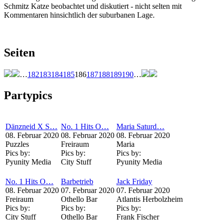
Schmitz Katze beobachtet und diskutiert - nicht selten mit
Kommentaren hinsichtlich der suburbanen Lage.
Seiten
…
182
183
184
185
186
187
188
189
190
…
Partypics
Dänzneid X S…
No. 1 Hits O…
Maria Saturd…
08. Februar 2020
08. Februar 2020
08. Februar 2020
Puzzles
Freiraum
Maria
Pics by:
Pics by:
Pics by:
Pyunity Media
City Stuff
Pyunity Media
No. 1 Hits O…
Barbetrieb
Jack Friday
08. Februar 2020
07. Februar 2020
07. Februar 2020
Freiraum
Othello Bar
Atlantis Herbolzheim
Pics by:
Pics by:
Pics by:
City Stuff
Othello Bar
Frank Fischer