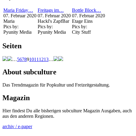
Maria Friday…
Freitags im…
Bottle Block…
07. Februar 2020
07. Februar 2020
07. Februar 2020
Maria
Hackl's ZapfBar
Etage Eins
Pics by:
Pics by:
Pics by:
Pyunity Media
Pyunity Media
City Stuff
Seiten
…
5
6
7
8
9
10
11
12
13
…
About subculture
Das Trendmagazin für Popkultur und Freizeitgestaltung.
Magazin
Hier findest Du alle bisherigen subculture Magazin Ausgaben, auch
aus den anderen Regionen.
archiv / e-paper