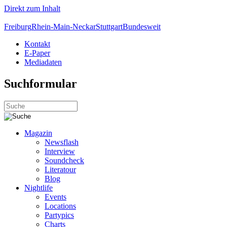
Direkt zum Inhalt
Freiburg
Rhein-Main-Neckar
Stuttgart
Bundesweit
Kontakt
E-Paper
Mediadaten
Suchformular
Magazin
Newsflash
Interview
Soundcheck
Literatour
Blog
Nightlife
Events
Locations
Partypics
Charts