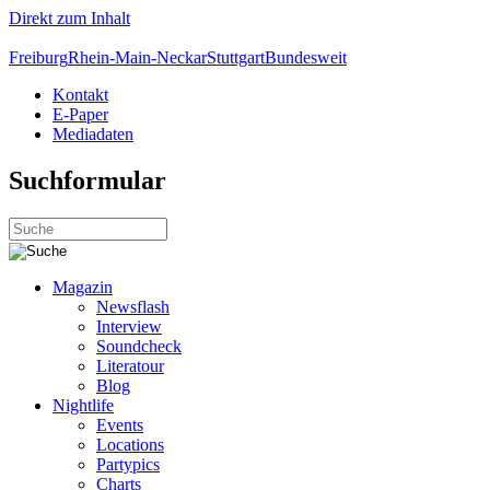
Direkt zum Inhalt
Freiburg
Rhein-Main-Neckar
Stuttgart
Bundesweit
Kontakt
E-Paper
Mediadaten
Suchformular
Magazin
Newsflash
Interview
Soundcheck
Literatour
Blog
Nightlife
Events
Locations
Partypics
Charts