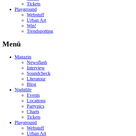
Tickets
Playground
Webstuff
Urban Art
Win!
Trendspotting
Menü
Magazin
Newsflash
Interview
Soundcheck
Literatour
Blog
Nightlife
Events
Locations
Partypics
Charts
Tickets
Playground
Webstuff
Urban Art