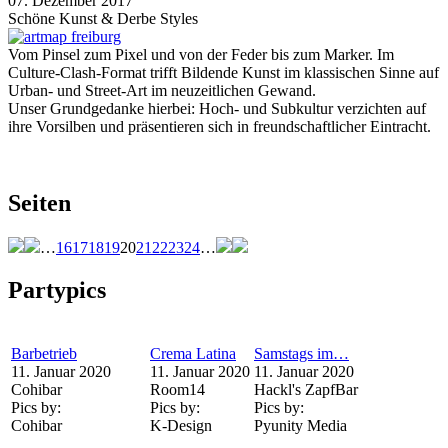
07. Dezember 2017
Schöne Kunst & Derbe Styles
Vom Pinsel zum Pixel und von der Feder bis zum Marker. Im
Culture-Clash-Format trifft Bildende Kunst im klassischen Sinne auf
Urban- und Street-Art im neuzeitlichen Gewand.
Unser Grundgedanke hierbei: Hoch- und Subkultur verzichten auf
ihre Vorsilben und präsentieren sich in freundschaftlicher Eintracht.
Seiten
…
16
17
18
19
20
21
22
23
24
…
Partypics
Barbetrieb
Crema Latina
Samstags im…
11. Januar 2020
11. Januar 2020
11. Januar 2020
Cohibar
Room14
Hackl's ZapfBar
Pics by:
Pics by:
Pics by:
Cohibar
K-Design
Pyunity Media