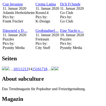
Cup Invasion
Crema Latina
Dr3i Fr3unde
11. Januar 2020
11. Januar 2020
11. Januar 2020
Atlantis Herbolzheim
Room14
Go Club
Pics by:
Pics by:
Pics by:
Frank Fischer
K-Design
Go Club
Dänzneid x D…
Großstadtgef…
Eine Nacht o…
11. Januar 2020
11. Januar 2020
10. Januar 2020
Puzzles
Freiraum
Puzzles
Pics by:
Pics by:
Pics by:
Pyunity Media
City Stuff
Pyunity Media
Seiten
…
10
11
12
13
14
15
16
17
18
…
About subculture
Das Trendmagazin für Popkultur und Freizeitgestaltung.
Magazin