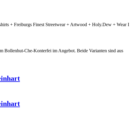
irts + Freiburgs Finest Streetwear + Artwood + Holy.Dew + Wear I
em Bollenhut-Che-Konterfei im Angebot. Beide Varianten sind aus
einhart
einhart