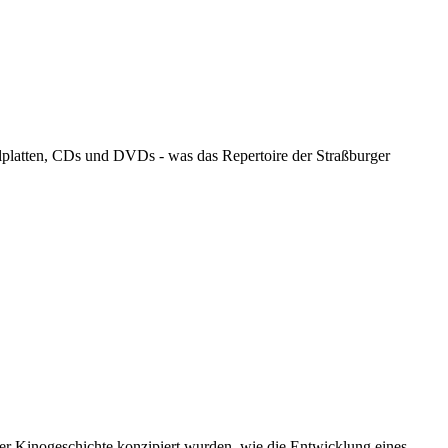
llplatten, CDs und DVDs - was das Repertoire der Straßburger
er Kinogeschichte konzipiert wurden, wie die Entwicklung eines