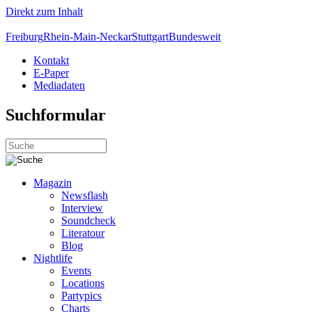
Direkt zum Inhalt
Freiburg
Rhein-Main-Neckar
Stuttgart
Bundesweit
Kontakt
E-Paper
Mediadaten
Suchformular
Magazin
Newsflash
Interview
Soundcheck
Literatour
Blog
Nightlife
Events
Locations
Partypics
Charts