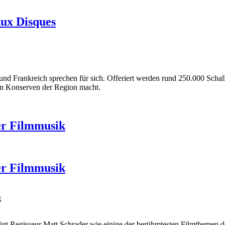
Aux Disques
und Frankreich sprechen für sich. Offeriert werden rund 250.000 Scha
en Konserven der Region macht.
er Filmmusik
er Filmmusik
g
eigt Regisseur Matt Schrader wie einige der berühmtesten Filmthemen d