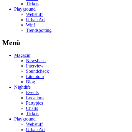
Tickets
Playground
Webstuff
Urban Art
Win!
Trendspotting
Menü
Magazin
Newsflash
Interview
Soundcheck
Literatour
Blog
Nightlife
Events
Locations
Partypics
Charts
Tickets
Playground
Webstuff
Urban Art