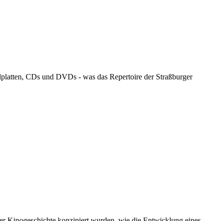
llplatten, CDs und DVDs - was das Repertoire der Straßburger
er Kinogeschichte konzipiert wurden, wie die Entwicklung eines