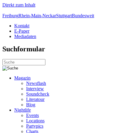
Direkt zum Inhalt
Freiburg
Rhein-Main-Neckar
Stuttgart
Bundesweit
Kontakt
E-Paper
Mediadaten
Suchformular
Magazin
Newsflash
Interview
Soundcheck
Literatour
Blog
Nightlife
Events
Locations
Partypics
Charts