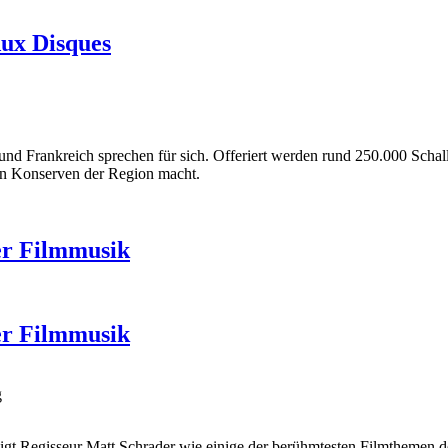
Aux Disques
und Frankreich sprechen für sich. Offeriert werden rund 250.000 Scha
en Konserven der Region macht.
er Filmmusik
er Filmmusik
g
eigt Regisseur Matt Schrader wie einige der berühmtesten Filmthemen d