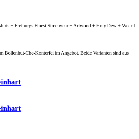
irts + Freiburgs Finest Streetwear + Artwood + Holy.Dew + Wear I
em Bollenhut-Che-Konterfei im Angebot. Beide Varianten sind aus
einhart
einhart