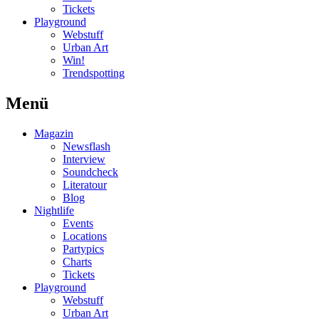
Tickets
Playground
Webstuff
Urban Art
Win!
Trendspotting
Menü
Magazin
Newsflash
Interview
Soundcheck
Literatour
Blog
Nightlife
Events
Locations
Partypics
Charts
Tickets
Playground
Webstuff
Urban Art