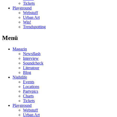
Tickets
Playground
Webstuff
Urban Art
Win!
Trendspotting
Menü
Magazin
Newsflash
Interview
Soundcheck
Literatour
Blog
Nightlife
Events
Locations
Partypics
Charts
Tickets
Playground
Webstuff
Urban Art