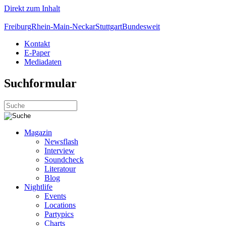
Direkt zum Inhalt
Freiburg
Rhein-Main-Neckar
Stuttgart
Bundesweit
Kontakt
E-Paper
Mediadaten
Suchformular
Magazin
Newsflash
Interview
Soundcheck
Literatour
Blog
Nightlife
Events
Locations
Partypics
Charts