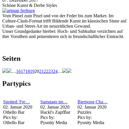
07. Dezember 2017
Schöne Kunst & Derbe Styles
Vom Pinsel zum Pixel und von der Feder bis zum Marker. Im
Culture-Clash-Format trifft Bildende Kunst im klassischen Sinne auf
Urban- und Street-Art im neuzeitlichen Gewand.
Unser Grundgedanke hierbei: Hoch- und Subkultur verzichten auf
ihre Vorsilben und präsentieren sich in freundschaftlicher Eintracht.
Seiten
…
16
17
18
19
20
21
22
23
24
…
Partypics
Spotted: Fre…
Samstags im…
Bierpong Cha…
02. Januar 2020
02. Januar 2020
02. Januar 2020
Othello Bar
Hackl's ZapfBar
Puzzles
Pics by:
Pics by:
Pics by:
Othello Bar
Pyunity Media
Pyunity Media