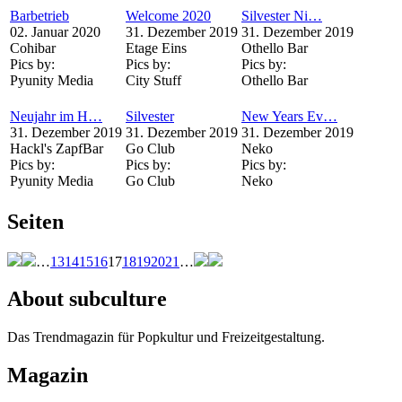
Barbetrieb
Welcome 2020
Silvester Ni…
02. Januar 2020
31. Dezember 2019
31. Dezember 2019
Cohibar
Etage Eins
Othello Bar
Pics by:
Pics by:
Pics by:
Pyunity Media
City Stuff
Othello Bar
Neujahr im H…
Silvester
New Years Ev…
31. Dezember 2019
31. Dezember 2019
31. Dezember 2019
Hackl's ZapfBar
Go Club
Neko
Pics by:
Pics by:
Pics by:
Pyunity Media
Go Club
Neko
Seiten
…
13
14
15
16
17
18
19
20
21
…
About subculture
Das Trendmagazin für Popkultur und Freizeitgestaltung.
Magazin