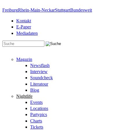
Direkt zum Inhalt
Freiburg
Rhein-Main-Neckar
Stuttgart
Bundesweit
Kontakt
E-Paper
Mediadaten
Suchformular
Magazin
Newsflash
Interview
Soundcheck
Literatour
Blog
Nightlife
Events
Locations
Partypics
Charts
Tickets