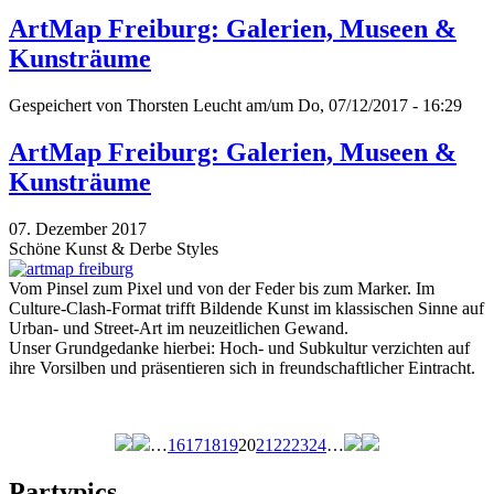
ArtMap Freiburg: Galerien, Museen &
Kunsträume
Gespeichert von
Thorsten Leucht
am/um Do, 07/12/2017 - 16:29
ArtMap Freiburg: Galerien, Museen &
Kunsträume
07. Dezember 2017
Schöne Kunst & Derbe Styles
Vom Pinsel zum Pixel und von der Feder bis zum Marker. Im
Culture-Clash-Format trifft Bildende Kunst im klassischen Sinne auf
Urban- und Street-Art im neuzeitlichen Gewand.
Unser Grundgedanke hierbei: Hoch- und Subkultur verzichten auf
ihre Vorsilben und präsentieren sich in freundschaftlicher Eintracht.
…
16
17
18
19
20
21
22
23
24
…
Seiten
Partypics