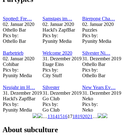
Spotted: Fre…
Samstags im…
Bierpong Cha…
02. Januar 2020
02. Januar 2020
02. Januar 2020
Othello Bar
Hackl's ZapfBar
Puzzles
Pics by:
Pics by:
Pics by:
Othello Bar
Pyunity Media
Pyunity Media
Barbetrieb
Welcome 2020
Silvester Ni…
02. Januar 2020
31. Dezember 2019
31. Dezember 2019
Cohibar
Etage Eins
Othello Bar
Pics by:
Pics by:
Pics by:
Pyunity Media
City Stuff
Othello Bar
Neujahr im H…
Silvester
New Years Ev…
31. Dezember 2019
31. Dezember 2019
31. Dezember 2019
Hackl's ZapfBar
Go Club
Neko
Pics by:
Pics by:
Pics by:
Pyunity Media
Go Club
Neko
…
13
14
15
16
17
18
19
20
21
…
Seiten
About subculture