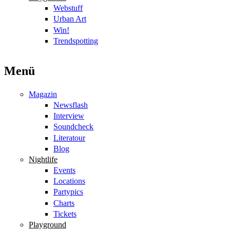
Webstuff
Urban Art
Win!
Trendspotting
Menü
Magazin
Newsflash
Interview
Soundcheck
Literatour
Blog
Nightlife
Events
Locations
Partypics
Charts
Tickets
Playground