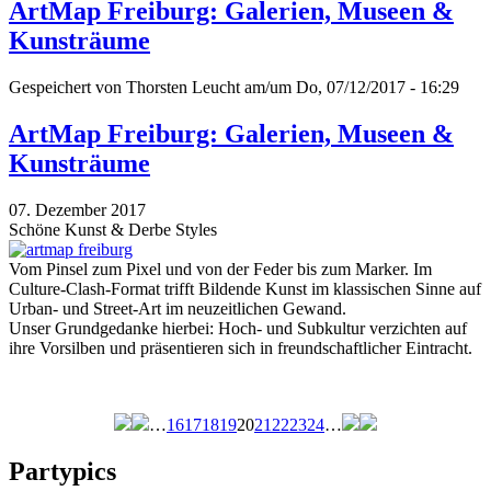
ArtMap Freiburg: Galerien, Museen &
Kunsträume
Gespeichert von
Thorsten Leucht
am/um Do, 07/12/2017 - 16:29
ArtMap Freiburg: Galerien, Museen &
Kunsträume
07. Dezember 2017
Schöne Kunst & Derbe Styles
Vom Pinsel zum Pixel und von der Feder bis zum Marker. Im
Culture-Clash-Format trifft Bildende Kunst im klassischen Sinne auf
Urban- und Street-Art im neuzeitlichen Gewand.
Unser Grundgedanke hierbei: Hoch- und Subkultur verzichten auf
ihre Vorsilben und präsentieren sich in freundschaftlicher Eintracht.
…
16
17
18
19
20
21
22
23
24
…
Seiten
Partypics