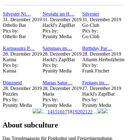
Silvester Ni…
Neujahr im H…
Silvester
31. Dezember 2019
31. Dezember 2019
31. Dezember 2019
Othello Bar
Hackl's ZapfBar
Go Club
Pics by:
Pics by:
Pics by:
Othello Bar
Pyunity Media
Go Club
Karmasutra P…
Samstags im…
Birthday Par…
28. Dezember 2019
28. Dezember 2019
28. Dezember 2019
Karma
Hackl's ZapfBar
Atlantis Herbolzheim
Pics by:
Pics by:
Pics by:
Karma
Pyunity Media
Frank Fischer
Dänzneid
Marias Satur…
Freitags im…
28. Dezember 2019
28. Dezember 2019
27. Dezember 2019
Puzzles
Maria
Hackl's ZapfBar
Pics by:
Pics by:
Pics by:
Pyunity Media
Pyunity Media
Pyunity Media
…
14
15
16
17
18
19
20
21
22
…
Seiten
About subculture
Das Trendmagazin für Popkultur und Freizeitgestaltung.