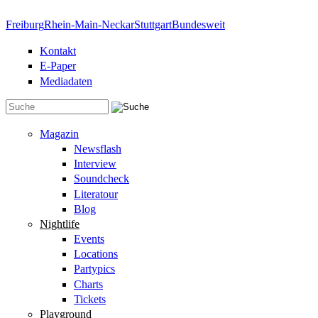
Direkt zum Inhalt
Freiburg
Rhein-Main-Neckar
Stuttgart
Bundesweit
Kontakt
E-Paper
Mediadaten
Suchformular
Magazin
Newsflash
Interview
Soundcheck
Literatour
Blog
Nightlife
Events
Locations
Partypics
Charts
Tickets
Playground