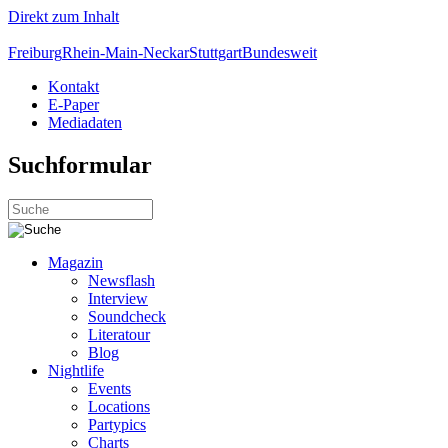
Direkt zum Inhalt
Freiburg
Rhein-Main-Neckar
Stuttgart
Bundesweit
Kontakt
E-Paper
Mediadaten
Suchformular
Magazin
Newsflash
Interview
Soundcheck
Literatour
Blog
Nightlife
Events
Locations
Partypics
Charts