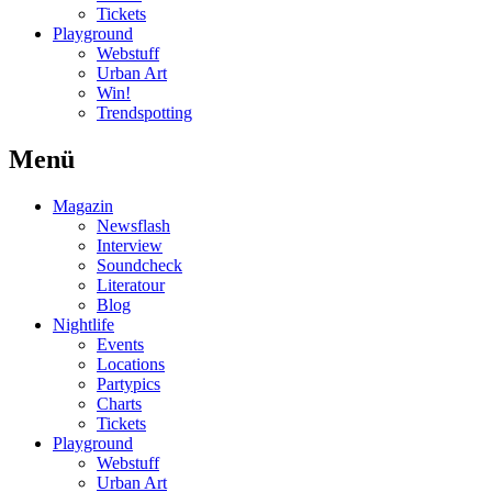
Tickets
Playground
Webstuff
Urban Art
Win!
Trendspotting
Menü
Magazin
Newsflash
Interview
Soundcheck
Literatour
Blog
Nightlife
Events
Locations
Partypics
Charts
Tickets
Playground
Webstuff
Urban Art