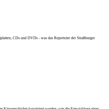
llplatten, CDs und DVDs - was das Repertoire der Straßburger
er Kinogeschichte konzipiert wurden, wie die Entwicklung eines