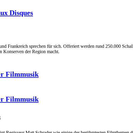
Aux Disques
und Frankreich sprechen für sich. Offeriert werden rund 250.000 Scha
en Konserven der Region macht.
er Filmmusik
er Filmmusik
g
eigt Regisseur Matt Schrader wie einige der berühmtesten Filmthemen d