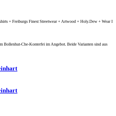
irts + Freiburgs Finest Streetwear + Artwood + Holy.Dew + Wear I
em Bollenhut-Che-Konterfei im Angebot. Beide Varianten sind aus
einhart
einhart