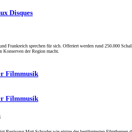
Aux Disques
und Frankreich sprechen für sich. Offeriert werden rund 250.000 Scha
en Konserven der Region macht.
er Filmmusik
er Filmmusik
g
eigt Regisseur Matt Schrader wie einige der berühmtesten Filmthemen d