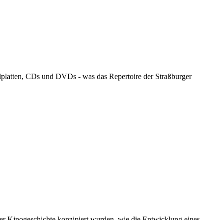
llplatten, CDs und DVDs - was das Repertoire der Straßburger
er Kinogeschichte konzipiert wurden, wie die Entwicklung eines