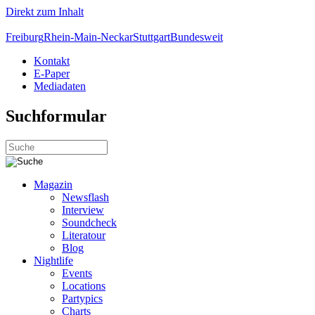
Direkt zum Inhalt
Freiburg
Rhein-Main-Neckar
Stuttgart
Bundesweit
Kontakt
E-Paper
Mediadaten
Suchformular
Magazin
Newsflash
Interview
Soundcheck
Literatour
Blog
Nightlife
Events
Locations
Partypics
Charts