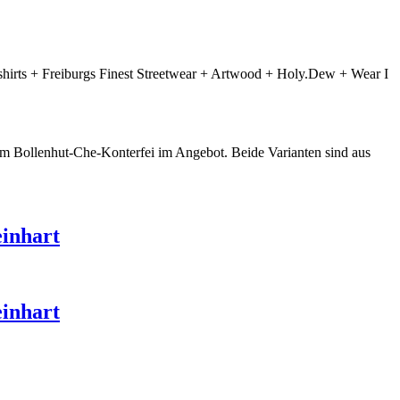
irts + Freiburgs Finest Streetwear + Artwood + Holy.Dew + Wear I
em Bollenhut-Che-Konterfei im Angebot. Beide Varianten sind aus
einhart
einhart