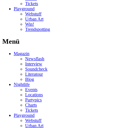
Tickets
Playground
Webstuff
Urban Art
Win!
Trendspotting
Menü
Magazin
Newsflash
Interview
Soundcheck
Literatour
Blog
Nightlife
Events
Locations
Partypics
Charts
Tickets
Playground
Webstuff
Urban Art