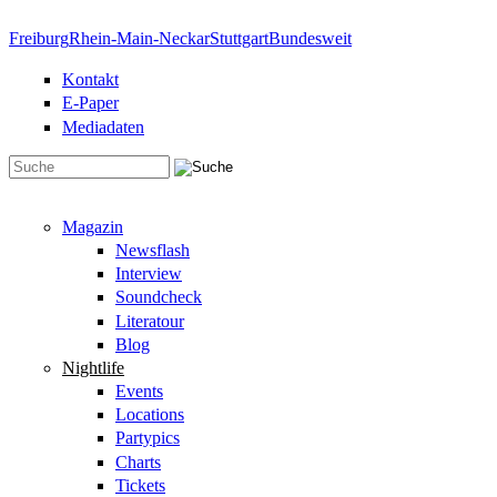
Direkt zum Inhalt
Freiburg
Rhein-Main-Neckar
Stuttgart
Bundesweit
Kontakt
E-Paper
Mediadaten
Suchformular
Magazin
Newsflash
Interview
Soundcheck
Literatour
Blog
Nightlife
Events
Locations
Partypics
Charts
Tickets