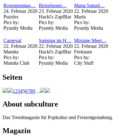
Rosenmontag…
Beizefasnet…
Maria Saturd…
24. Februar 2020
23. Februar 2020
22. Februar 2020
Puzzles
Hackl's ZapfBar
Maria
Pics by:
Pics by:
Pics by:
Pyunity Media
Pyunity Media
Pyunity Media
Carneval
Samstag im H…
Mixtape Meet…
22. Februar 2020
22. Februar 2020
22. Februar 2020
Mamita
Hackl's ZapfBar
Freiraum
Pics by:
Pics by:
Pics by:
Mamita Club
Pyunity Media
City Stuff
Seiten
1
2
3
4
5
6
7
8
9
…
About subculture
Das Trendmagazin für Popkultur und Freizeitgestaltung.
Magazin