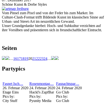
07. Dezember 2017
Schöne Kunst & Derbe Styles
Vom Pinsel zum Pixel und von der Feder bis zum Marker. Im
Culture-Clash-Format trifft Bildende Kunst im klassischen Sinne auf
Urban- und Street-Art im neuzeitlichen Gewand.
Unser Grundgedanke hierbei: Hoch- und Subkultur verzichten auf
ihre Vorsilben und präsentieren sich in freundschaftlicher Eintracht.
Seiten
…
16
17
18
19
20
21
22
23
24
…
Partypics
Fasnet Isch…
Rosenmontag…
Fasnachtspar…
26. Februar 2020
24. Februar 2020
24. Februar 2020
Etage Eins
Hackl's ZapfBar
Go Club
Pics by:
Pics by:
Pics by:
City Stuff
Pyunity Media
Go Club