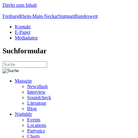
Direkt zum Inhalt
Freiburg
Rhein-Main-Neckar
Stuttgart
Bundesweit
Kontakt
E-Paper
Mediadaten
Suchformular
Magazin
Newsflash
Interview
Soundcheck
Literatour
Blog
Nightlife
Events
Locations
Partypics
Charts