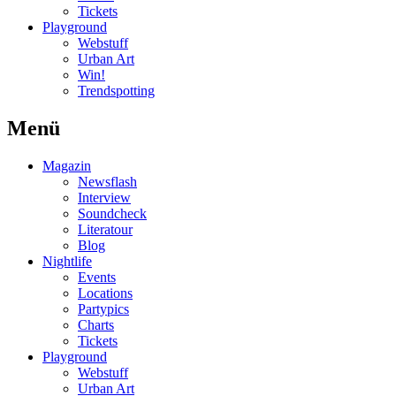
Tickets
Playground
Webstuff
Urban Art
Win!
Trendspotting
Menü
Magazin
Newsflash
Interview
Soundcheck
Literatour
Blog
Nightlife
Events
Locations
Partypics
Charts
Tickets
Playground
Webstuff
Urban Art