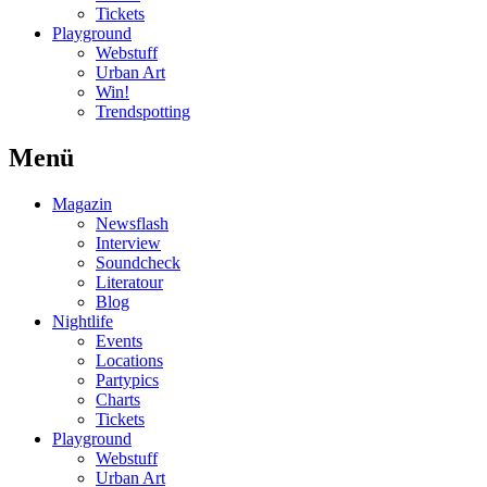
Tickets
Playground
Webstuff
Urban Art
Win!
Trendspotting
Menü
Magazin
Newsflash
Interview
Soundcheck
Literatour
Blog
Nightlife
Events
Locations
Partypics
Charts
Tickets
Playground
Webstuff
Urban Art