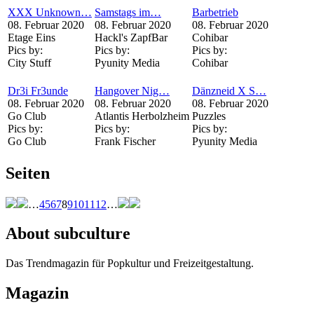
XXX Unknown…
Samstags im…
Barbetrieb
08. Februar 2020
08. Februar 2020
08. Februar 2020
Etage Eins
Hackl's ZapfBar
Cohibar
Pics by:
Pics by:
Pics by:
City Stuff
Pyunity Media
Cohibar
Dr3i Fr3unde
Hangover Nig…
Dänzneid X S…
08. Februar 2020
08. Februar 2020
08. Februar 2020
Go Club
Atlantis Herbolzheim
Puzzles
Pics by:
Pics by:
Pics by:
Go Club
Frank Fischer
Pyunity Media
Seiten
…
4
5
6
7
8
9
10
11
12
…
About subculture
Das Trendmagazin für Popkultur und Freizeitgestaltung.
Magazin