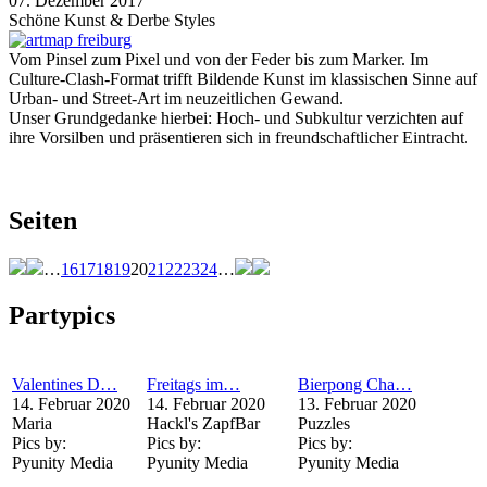
07. Dezember 2017
Schöne Kunst & Derbe Styles
Vom Pinsel zum Pixel und von der Feder bis zum Marker. Im
Culture-Clash-Format trifft Bildende Kunst im klassischen Sinne auf
Urban- und Street-Art im neuzeitlichen Gewand.
Unser Grundgedanke hierbei: Hoch- und Subkultur verzichten auf
ihre Vorsilben und präsentieren sich in freundschaftlicher Eintracht.
Seiten
…
16
17
18
19
20
21
22
23
24
…
Partypics
Valentines D…
Freitags im…
Bierpong Cha…
14. Februar 2020
14. Februar 2020
13. Februar 2020
Maria
Hackl's ZapfBar
Puzzles
Pics by:
Pics by:
Pics by:
Pyunity Media
Pyunity Media
Pyunity Media