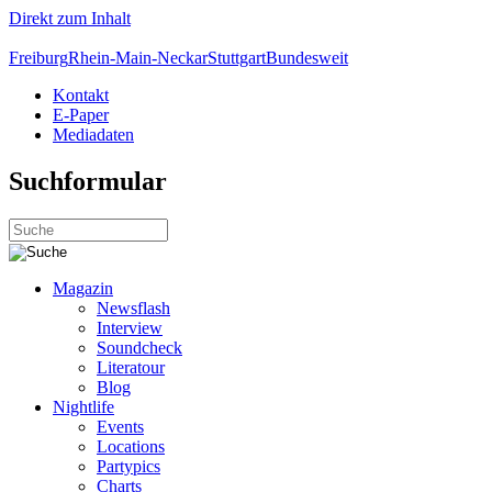
Direkt zum Inhalt
Freiburg
Rhein-Main-Neckar
Stuttgart
Bundesweit
Kontakt
E-Paper
Mediadaten
Suchformular
Magazin
Newsflash
Interview
Soundcheck
Literatour
Blog
Nightlife
Events
Locations
Partypics
Charts