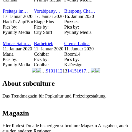
Freitags im…
Vorabiparty…
Bierpong Cha…
17. Januar 2020
17. Januar 2020
16. Januar 2020
Hackl's ZapfBar
Etage Eins
Puzzles
Pics by:
Pics by:
Pics by:
Pyunity Media
City Stuff
Pyunity Media
Marias Satur…
Barbetrieb
Crema Latina
11. Januar 2020
11. Januar 2020
11. Januar 2020
Maria
Cohibar
Room14
Pics by:
Pics by:
Pics by:
Pyunity Media
Cohibar
K-Design
…
9
10
11
12
13
14
15
16
17
…
Seiten
About subculture
Das Trendmagazin für Popkultur und Freizeitgestaltung.
Magazin
Hier findest Du alle bisherigen subculture Magazin Ausgaben, auch
aus den anderen Regionen.