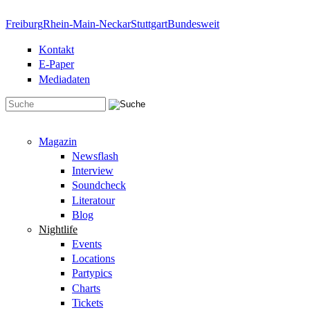
Direkt zum Inhalt
Freiburg
Rhein-Main-Neckar
Stuttgart
Bundesweit
Kontakt
E-Paper
Mediadaten
Suchformular
Magazin
Newsflash
Interview
Soundcheck
Literatour
Blog
Nightlife
Events
Locations
Partypics
Charts
Tickets