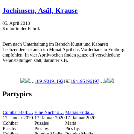
Jochimsen, Asül, Krause
05. April 2013
Kultur in der Fabrik
Dem nach Unterhaltung im Bereich Kunst und Kabarett
Lechzenden sei auch im Monat April das Vorderhaus in Freiburg
empfohlen. In vier Aprilwochen finden ganze elf verschiedene
Veranstaltungen statt, darunter z.B.
…
189
190
191
192
193
194
195
196
197
…
Seiten
Partypics
Cohibar Barb…
Eine Nacht o…
Marias Frida…
17. Januar 2020
17. Januar 2020
17. Januar 2020
Cohibar
Puzzles
Maria
Pics by:
Pics by:
Pics by:
Cohibar
Pyunity Media
Pyunity Media