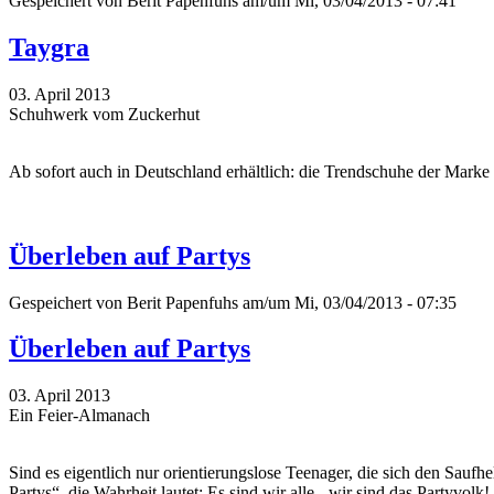
Gespeichert von
Berit Papenfuhs
am/um Mi, 03/04/2013 - 07:41
Taygra
03. April 2013
Schuhwerk vom Zuckerhut
Ab sofort auch in Deutschland erhältlich: die Trendschuhe der Marke
Überleben auf Partys
Gespeichert von
Berit Papenfuhs
am/um Mi, 03/04/2013 - 07:35
Überleben auf Partys
03. April 2013
Ein Feier-Almanach
Sind es eigentlich nur orientierungslose Teenager, die sich den Sau
Partys“, die Wahrheit lautet: Es sind wir alle - wir sind das Partyvolk! 