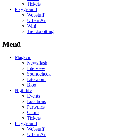
Tickets
Playground
Webstuff
Urban Art
Win!
Trendspotting
Menü
Magazin
Newsflash
Interview
Soundcheck
Literatour
Blog
Nightlife
Events
Locations
Partypics
Charts
Tickets
Playground
Webstuff
Urban Art