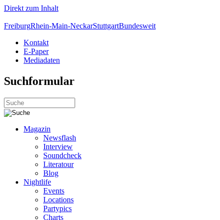
Direkt zum Inhalt
Freiburg
Rhein-Main-Neckar
Stuttgart
Bundesweit
Kontakt
E-Paper
Mediadaten
Suchformular
Magazin
Newsflash
Interview
Soundcheck
Literatour
Blog
Nightlife
Events
Locations
Partypics
Charts