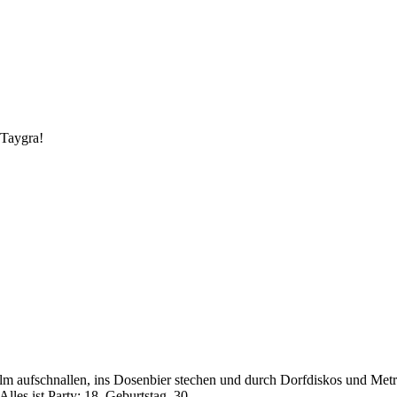
 Taygra!
fhelm aufschnallen, ins Dosenbier stechen und durch Dorfdiskos und Me
Alles ist Party: 18. Geburtstag, 30.