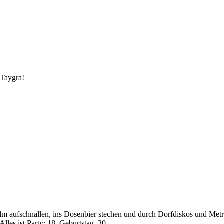
 Taygra!
fhelm aufschnallen, ins Dosenbier stechen und durch Dorfdiskos und Me
Alles ist Party: 18. Geburtstag, 30.