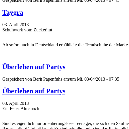
Gespeichert von
Berit Papenfuhs
am/um Mi, 03/04/2013 - 07:41
Taygra
03. April 2013
Schuhwerk vom Zuckerhut
Ab sofort auch in Deutschland erhältlich: die Trendschuhe der Marke
Überleben auf Partys
Gespeichert von
Berit Papenfuhs
am/um Mi, 03/04/2013 - 07:35
Überleben auf Partys
03. April 2013
Ein Feier-Almanach
Sind es eigentlich nur orientierungslose Teenager, die sich den Sau
Partys“, die Wahrheit lautet: Es sind wir alle - wir sind das Partyvolk! 