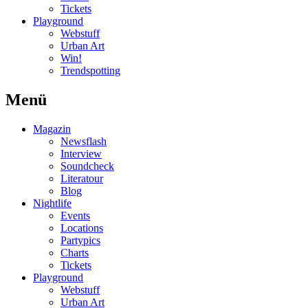
Tickets
Playground
Webstuff
Urban Art
Win!
Trendspotting
Menü
Magazin
Newsflash
Interview
Soundcheck
Literatour
Blog
Nightlife
Events
Locations
Partypics
Charts
Tickets
Playground
Webstuff
Urban Art