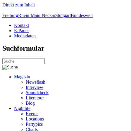
Direkt zum Inhalt
Freiburg
Rhein-Main-Neckar
Stuttgart
Bundesweit
Kontakt
E-Paper
Mediadaten
Suchformular
Magazin
Newsflash
Interview
Soundcheck
Literatour
Blog
Nightlife
Events
Locations
Partypics
Charts