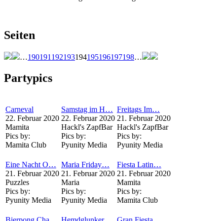
Seiten
…
190
191
192
193
194
195
196
197
198
…
Partypics
Carneval
Samstag im H…
Freitags Im…
22. Februar 2020
22. Februar 2020
21. Februar 2020
Mamita
Hackl's ZapfBar
Hackl's ZapfBar
Pics by:
Pics by:
Pics by:
Mamita Club
Pyunity Media
Pyunity Media
Eine Nacht O…
Maria Friday…
Fiesta Latin…
21. Februar 2020
21. Februar 2020
21. Februar 2020
Puzzles
Maria
Mamita
Pics by:
Pics by:
Pics by:
Pyunity Media
Pyunity Media
Mamita Club
Bierpong Cha…
Hemdglunker…
Gran Fiesta…