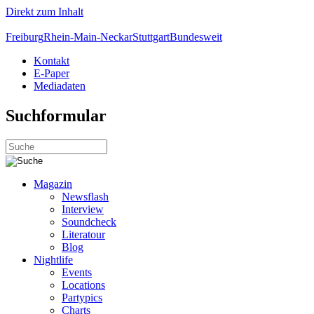
Direkt zum Inhalt
Freiburg
Rhein-Main-Neckar
Stuttgart
Bundesweit
Kontakt
E-Paper
Mediadaten
Suchformular
Magazin
Newsflash
Interview
Soundcheck
Literatour
Blog
Nightlife
Events
Locations
Partypics
Charts