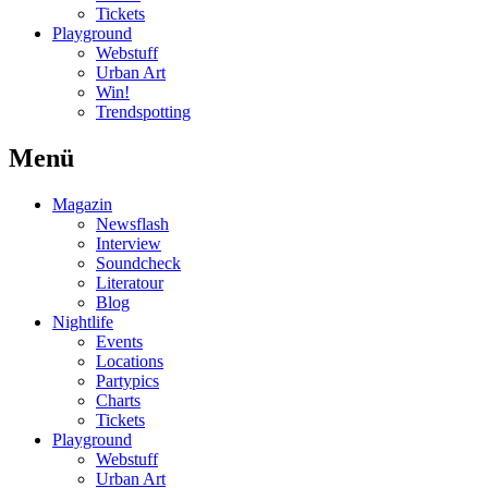
Tickets
Playground
Webstuff
Urban Art
Win!
Trendspotting
Menü
Magazin
Newsflash
Interview
Soundcheck
Literatour
Blog
Nightlife
Events
Locations
Partypics
Charts
Tickets
Playground
Webstuff
Urban Art