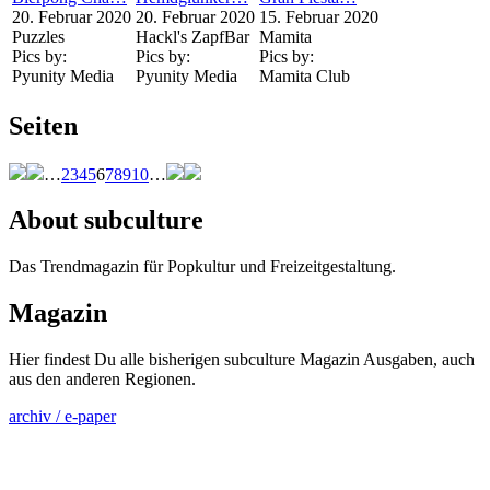
20. Februar 2020
20. Februar 2020
15. Februar 2020
Puzzles
Hackl's ZapfBar
Mamita
Pics by:
Pics by:
Pics by:
Pyunity Media
Pyunity Media
Mamita Club
Seiten
…
2
3
4
5
6
7
8
9
10
…
About subculture
Das Trendmagazin für Popkultur und Freizeitgestaltung.
Magazin
Hier findest Du alle bisherigen subculture Magazin Ausgaben, auch
aus den anderen Regionen.
archiv / e-paper