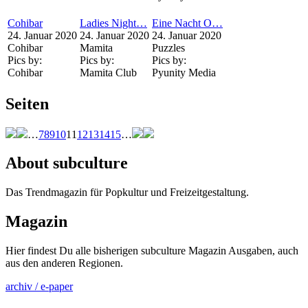
Cohibar
Ladies Night…
Eine Nacht O…
24. Januar 2020
24. Januar 2020
24. Januar 2020
Cohibar
Mamita
Puzzles
Pics by:
Pics by:
Pics by:
Cohibar
Mamita Club
Pyunity Media
Seiten
…
7
8
9
10
11
12
13
14
15
…
About subculture
Das Trendmagazin für Popkultur und Freizeitgestaltung.
Magazin
Hier findest Du alle bisherigen subculture Magazin Ausgaben, auch
aus den anderen Regionen.
archiv / e-paper