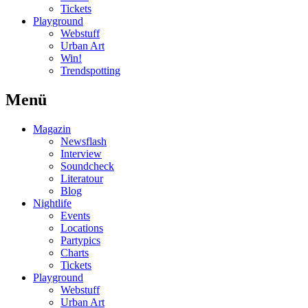
Tickets
Playground
Webstuff
Urban Art
Win!
Trendspotting
Menü
Magazin
Newsflash
Interview
Soundcheck
Literatour
Blog
Nightlife
Events
Locations
Partypics
Charts
Tickets
Playground
Webstuff
Urban Art