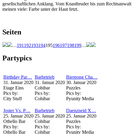
gesellschaftlichen Anklang. Vom Knastbruder bis zum Rechtsanwalt
meinen viele: Farbe unter der Haut fetzt.
Seiten
…
191
192
193
194
195
196
197
198
199
…
Partypics
Birthday Par…
Barbetrieb
Bierpong Cha…
31. Januar 2020
31. Januar 2020
30. Januar 2020
Etage Eins
Cohibar
Puzzles
Pics by:
Pics by:
Pics by:
City Stuff
Cohibar
Pyunity Media
Joster Vs. P…
Barbetrieb
Daenzneid X…
25. Januar 2020
25. Januar 2020
25. Januar 2020
Othello Bar
Cohibar
Puzzles
Pics by:
Pics by:
Pics by:
Othello Bar
Cohibar
Pyunity Media