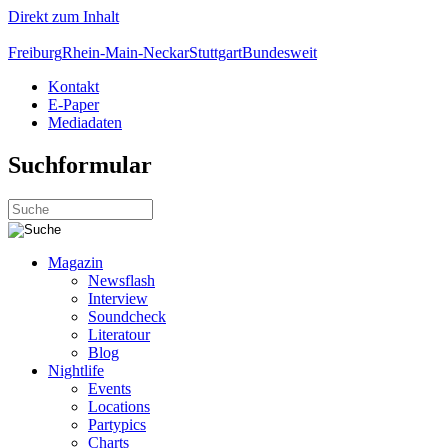
Direkt zum Inhalt
Freiburg
Rhein-Main-Neckar
Stuttgart
Bundesweit
Kontakt
E-Paper
Mediadaten
Suchformular
Magazin
Newsflash
Interview
Soundcheck
Literatour
Blog
Nightlife
Events
Locations
Partypics
Charts