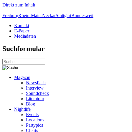
Direkt zum Inhalt
Freiburg
Rhein-Main-Neckar
Stuttgart
Bundesweit
Kontakt
E-Paper
Mediadaten
Suchformular
Magazin
Newsflash
Interview
Soundcheck
Literatour
Blog
Nightlife
Events
Locations
Partypics
Charts