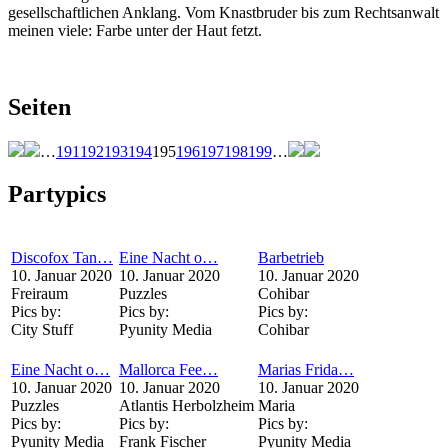
gesellschaftlichen Anklang. Vom Knastbruder bis zum Rechtsanwalt
meinen viele: Farbe unter der Haut fetzt.
Seiten
…
191
192
193
194
195
196
197
198
199
…
Partypics
Discofox Tan…
Eine Nacht o…
Barbetrieb
10. Januar 2020
10. Januar 2020
10. Januar 2020
Freiraum
Puzzles
Cohibar
Pics by:
Pics by:
Pics by:
City Stuff
Pyunity Media
Cohibar
Eine Nacht o…
Mallorca Fee…
Marias Frida…
10. Januar 2020
10. Januar 2020
10. Januar 2020
Puzzles
Atlantis Herbolzheim
Maria
Pics by:
Pics by:
Pics by:
Pyunity Media
Frank Fischer
Pyunity Media