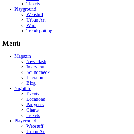
Tickets
Playground
Webstuff
Urban Art
Win!
Trendspotting
Menü
Magazin
Newsflash
Interview
Soundcheck
Literatour
Blog
Nightlife
Events
Locations
Partypics
Charts
Tickets
Playground
Webstuff
Urban Art