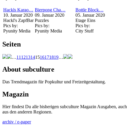
Hackls Karao…
Bierpong Cha…
Bottle Block…
10. Januar 2020
09. Januar 2020
05. Januar 2020
Hackl's ZapfBar
Puzzles
Etage Eins
Pics by:
Pics by:
Pics by:
Pyunity Media
Pyunity Media
City Stuff
Seiten
…
11
12
13
14
15
16
17
18
19
…
About subculture
Das Trendmagazin für Popkultur und Freizeitgestaltung.
Magazin
Hier findest Du alle bisherigen subculture Magazin Ausgaben, auch
aus den anderen Regionen.
archiv / e-paper