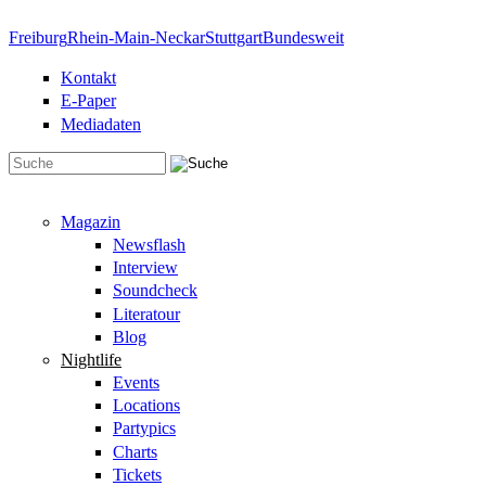
Direkt zum Inhalt
Freiburg
Rhein-Main-Neckar
Stuttgart
Bundesweit
Kontakt
E-Paper
Mediadaten
Suchformular
Magazin
Newsflash
Interview
Soundcheck
Literatour
Blog
Nightlife
Events
Locations
Partypics
Charts
Tickets