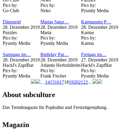
Pics by:
Pics by:
Pics by:
Go Club
Neko
Pyunity Media
Dänzneid
Marias Satur…
Karmasutra P…
28. Dezember 2019
28. Dezember 2019
28. Dezember 2019
Puzzles
Maria
Karma
Pics by:
Pics by:
Pics by:
Pyunity Media
Pyunity Media
Karma
Samstags im…
Birthday Par…
Freitags im…
28. Dezember 2019
28. Dezember 2019
27. Dezember 2019
Hackl's ZapfBar
Atlantis Herbolzheim
Hackl's ZapfBar
Pics by:
Pics by:
Pics by:
Pyunity Media
Frank Fischer
Pyunity Media
…
14
15
16
17
18
19
20
21
22
…
Seiten
About subculture
Das Trendmagazin für Popkultur und Freizeitgestaltung.
Magazin