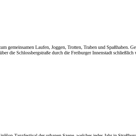
n zum gemeinsamen Laufen, Joggen, Trotten, Traben und Spaßhaben. Ge
über die Schlossbergstraße durch die Freiburger Innenstadt schließlic
ipHop-Tanzfestival der urbanen Szene, welches jedes Jahr in Straßburg s