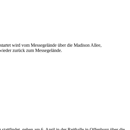
startet wird vom Messegelände über die Madison Allee,
h wieder zurück zum Messegelände.
tattfindet, gehen am 6. April in der Reithalle in Offenburg über die