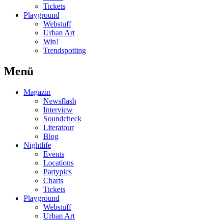
Tickets
Playground
Webstuff
Urban Art
Win!
Trendspotting
Menü
Magazin
Newsflash
Interview
Soundcheck
Literatour
Blog
Nightlife
Events
Locations
Partypics
Charts
Tickets
Playground
Webstuff
Urban Art