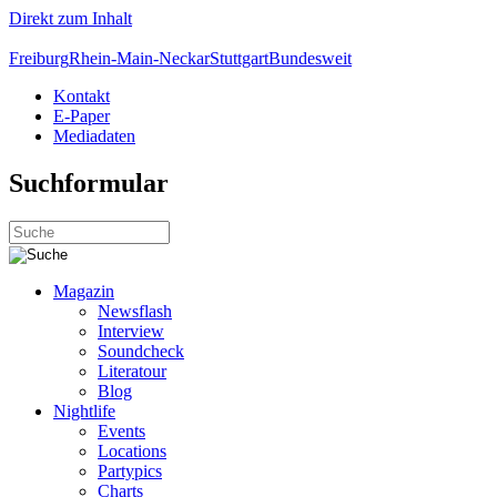
Direkt zum Inhalt
Freiburg
Rhein-Main-Neckar
Stuttgart
Bundesweit
Kontakt
E-Paper
Mediadaten
Suchformular
Magazin
Newsflash
Interview
Soundcheck
Literatour
Blog
Nightlife
Events
Locations
Partypics
Charts