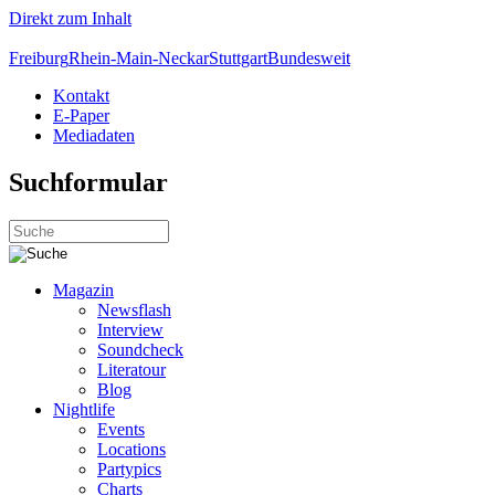
Direkt zum Inhalt
Freiburg
Rhein-Main-Neckar
Stuttgart
Bundesweit
Kontakt
E-Paper
Mediadaten
Suchformular
Magazin
Newsflash
Interview
Soundcheck
Literatour
Blog
Nightlife
Events
Locations
Partypics
Charts