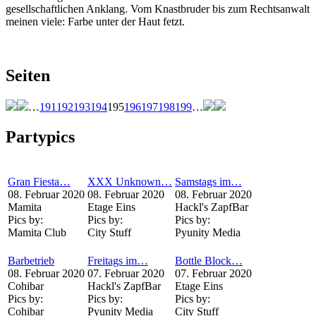
gesellschaftlichen Anklang. Vom Knastbruder bis zum Rechtsanwalt
meinen viele: Farbe unter der Haut fetzt.
Seiten
…
191
192
193
194
195
196
197
198
199
…
Partypics
Gran Fiesta…
XXX Unknown…
Samstags im…
08. Februar 2020
08. Februar 2020
08. Februar 2020
Mamita
Etage Eins
Hackl's ZapfBar
Pics by:
Pics by:
Pics by:
Mamita Club
City Stuff
Pyunity Media
Barbetrieb
Freitags im…
Bottle Block…
08. Februar 2020
07. Februar 2020
07. Februar 2020
Cohibar
Hackl's ZapfBar
Etage Eins
Pics by:
Pics by:
Pics by:
Cohibar
Pyunity Media
City Stuff