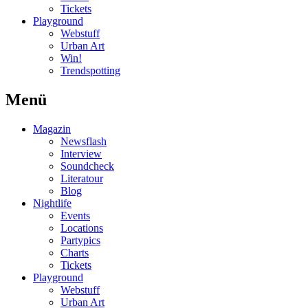
Tickets
Playground
Webstuff
Urban Art
Win!
Trendspotting
Menü
Magazin
Newsflash
Interview
Soundcheck
Literatour
Blog
Nightlife
Events
Locations
Partypics
Charts
Tickets
Playground
Webstuff
Urban Art