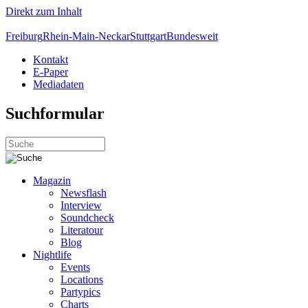
Direkt zum Inhalt
Freiburg
Rhein-Main-Neckar
Stuttgart
Bundesweit
Kontakt
E-Paper
Mediadaten
Suchformular
Magazin
Newsflash
Interview
Soundcheck
Literatour
Blog
Nightlife
Events
Locations
Partypics
Charts