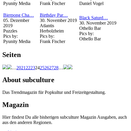
Pyunity Media
Frank Fischer
Daniel Vogel
Bierpong Cha…
Birthday Par…
Black Saturd…
05. Dezember
30. November 2019
30. November 2019
2019
Atlantis
Othello Bar
Puzzles
Herbolzheim
Pics by:
Pics by:
Pics by:
Othello Bar
Pyunity Media
Frank Fischer
Seiten
…
20
21
22
23
24
25
26
27
28
…
About subculture
Das Trendmagazin für Popkultur und Freizeitgestaltung.
Magazin
Hier findest Du alle bisherigen subculture Magazin Ausgaben, auch
aus den anderen Regionen.