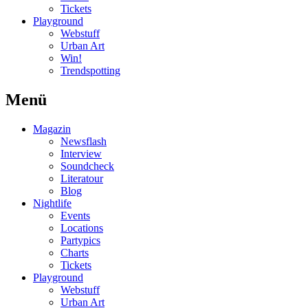
Tickets
Playground
Webstuff
Urban Art
Win!
Trendspotting
Menü
Magazin
Newsflash
Interview
Soundcheck
Literatour
Blog
Nightlife
Events
Locations
Partypics
Charts
Tickets
Playground
Webstuff
Urban Art