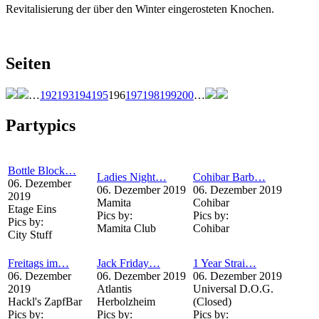
Revitalisierung der über den Winter eingerosteten Knochen.
Seiten
…
192
193
194
195
196
197
198
199
200
…
Partypics
Bottle Block…
Ladies Night…
Cohibar Barb…
06. Dezember
06. Dezember 2019
06. Dezember 2019
2019
Mamita
Cohibar
Etage Eins
Pics by:
Pics by:
Pics by:
Mamita Club
Cohibar
City Stuff
Freitags im…
Jack Friday…
1 Year Strai…
06. Dezember
06. Dezember 2019
06. Dezember 2019
2019
Atlantis
Universal D.O.G.
Hackl's ZapfBar
Herbolzheim
(Closed)
Pics by:
Pics by:
Pics by: