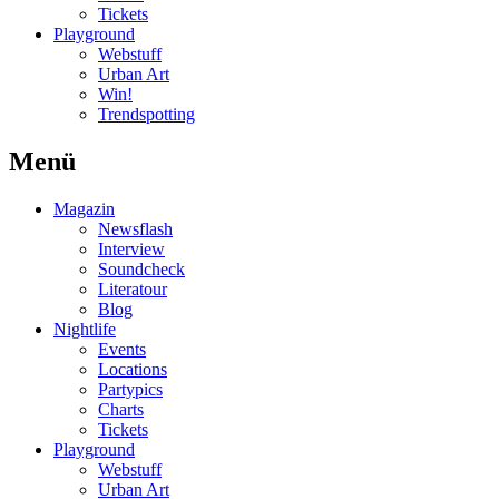
Tickets
Playground
Webstuff
Urban Art
Win!
Trendspotting
Menü
Magazin
Newsflash
Interview
Soundcheck
Literatour
Blog
Nightlife
Events
Locations
Partypics
Charts
Tickets
Playground
Webstuff
Urban Art