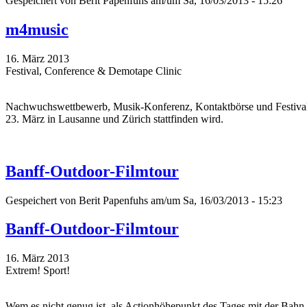
Gespeichert von
Berit Papenfuhs
am/um Sa, 16/03/2013 - 15:26
m4music
16. März 2013
Festival, Conference & Demotape Clinic
Nachwuchswettbewerb, Musik-Konferenz, Kontaktbörse und Festival i
23. März in Lausanne und Zürich stattfinden wird.
Banff-Outdoor-Filmtour
Gespeichert von
Berit Papenfuhs
am/um Sa, 16/03/2013 - 15:23
Banff-Outdoor-Filmtour
16. März 2013
Extrem! Sport!
Wem es nicht genug ist, als Actionhöhepunkt des Tages mit der Bahn 