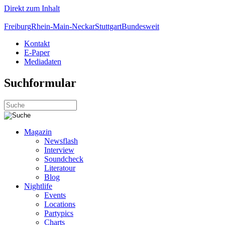
Direkt zum Inhalt
Freiburg
Rhein-Main-Neckar
Stuttgart
Bundesweit
Kontakt
E-Paper
Mediadaten
Suchformular
Magazin
Newsflash
Interview
Soundcheck
Literatour
Blog
Nightlife
Events
Locations
Partypics
Charts