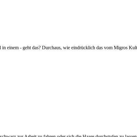
n einem - geht das? Durchaus, wie eindrücklich das vom Migros Kult
schwarz zur Arbeit zu fahren oder sich die Haare durchstufen zu lassen