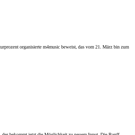
urprozent organisierte m4music beweist, das vom 21. März bin zum
, der bekommt jetzt die Möglichkeit zu neuem Input. Die Banff-