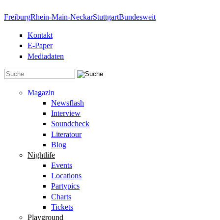
Direkt zum Inhalt
Freiburg
Rhein-Main-Neckar
Stuttgart
Bundesweit
Kontakt
E-Paper
Mediadaten
Suchformular
Magazin
Newsflash
Interview
Soundcheck
Literatour
Blog
Nightlife
Events
Locations
Partypics
Charts
Tickets
Playground