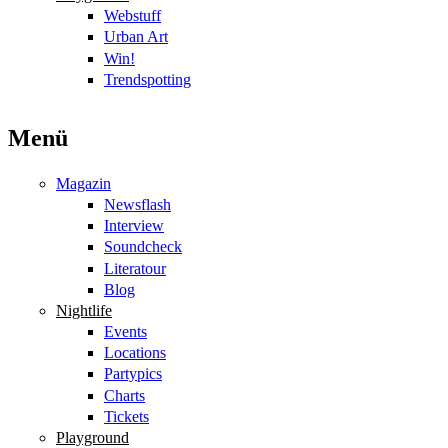
Webstuff
Urban Art
Win!
Trendspotting
Menü
Magazin
Newsflash
Interview
Soundcheck
Literatour
Blog
Nightlife
Events
Locations
Partypics
Charts
Tickets
Playground