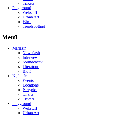
Tickets
Playground
Webstuff
Urban Art
Win!
Trendspotting
Menü
Magazin
Newsflash
Interview
Soundcheck
Literatour
Blog
Nightlife
Events
Locations
Partypics
Charts
Tickets
Playground
Webstuff
Urban Art