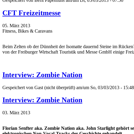
Gespeichert von
Berit Papenfuhs
am/um Di, 05/03/2013 - 07:56
CFT Freizeitmesse
05. März 2013
Fitness, Bikes & Caravans
Beim Zelten ob der Dünnheit der Isomatte dauernd Steine im Rücken
von der Freiburger Wirtschaft Touristik und Messe GmbH einige Frei
Interview: Zombie Nation
Gespeichert von
Gast (nicht überprüft)
am/um So, 03/03/2013 - 15:48
Interview: Zombie Nation
03. März 2013
Florian Senfter aka. Zombie Nation aka. John Starlight gehört se
elektronischen Non-Vocal-Tracks der Geschichte gehandelt.