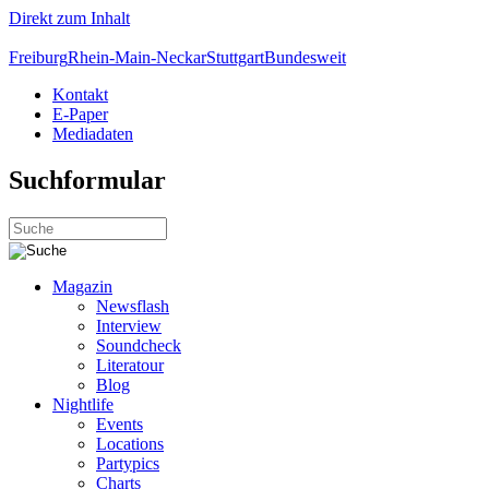
Direkt zum Inhalt
Freiburg
Rhein-Main-Neckar
Stuttgart
Bundesweit
Kontakt
E-Paper
Mediadaten
Suchformular
Magazin
Newsflash
Interview
Soundcheck
Literatour
Blog
Nightlife
Events
Locations
Partypics
Charts