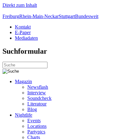
Direkt zum Inhalt
Freiburg
Rhein-Main-Neckar
Stuttgart
Bundesweit
Kontakt
E-Paper
Mediadaten
Suchformular
Magazin
Newsflash
Interview
Soundcheck
Literatour
Blog
Nightlife
Events
Locations
Partypics
Charts