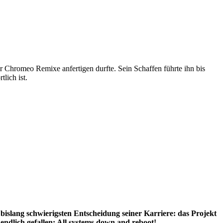
er Chromeo Remixe anfertigen durfte. Sein Schaffen führte ihn bis
lich ist.
islang schwierigsten Entscheidung seiner Karriere: das Projekt
ndlich gefallen: All systems down and reboot!.