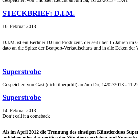
Gespeichert von
Thorsten Leucht
am/um Sa, 16/02/2013 - 15:41
STECKBRIEF: D.I.M.
16. Februar 2013
D.I.M. ist ein Berliner DJ und Produzent, der seit über 15 Jahren im
dato an die Spitze der Beatport-Verkaufscharts und in alle Ecken der 
Superstrobe
Gespeichert von
Gast (nicht überprüft)
am/um Do, 14/02/2013 - 11:2
Superstrobe
14. Februar 2013
Don’t call it a comeback
Als im April 2012 die Trennung des einstigen Künstlerduos Supe
aufgeben oder das positive der Situation verstehen und Superstr