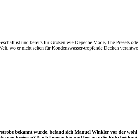
 Geschäft ist und bereits für Größen wie Depeche Mode, The Presets od
Welt, wo er nicht selten für Kondenswasser-tropfende Decken verantwort
2
rstrobe bekannt wurde, befand sich Manuel Winkler vor der wohl b
obe neu kreieren? Nach langem hin und her war die Entscheidung e