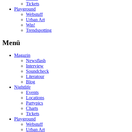
Tickets
Playground
Webstuff
Urban Art
Win!
Trendspotting
Menü
Magazin
Newsflash
Interview
Soundcheck
Literatour
Blog
Nightlife
Events
Locations
Partypics
Charts
Tickets
Playground
Webstuff
Urban Art