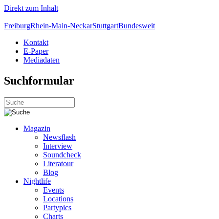
Direkt zum Inhalt
Freiburg
Rhein-Main-Neckar
Stuttgart
Bundesweit
Kontakt
E-Paper
Mediadaten
Suchformular
Magazin
Newsflash
Interview
Soundcheck
Literatour
Blog
Nightlife
Events
Locations
Partypics
Charts