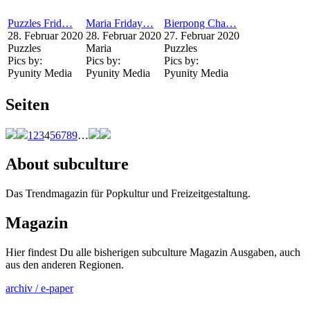
Puzzles Frid…
Maria Friday…
Bierpong Cha…
28. Februar 2020
28. Februar 2020
27. Februar 2020
Puzzles
Maria
Puzzles
Pics by:
Pics by:
Pics by:
Pyunity Media
Pyunity Media
Pyunity Media
Seiten
1
2
3
4
5
6
7
8
9
…
About subculture
Das Trendmagazin für Popkultur und Freizeitgestaltung.
Magazin
Hier findest Du alle bisherigen subculture Magazin Ausgaben, auch
aus den anderen Regionen.
archiv / e-paper