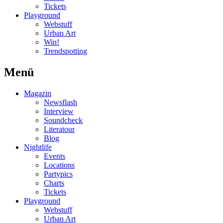
Tickets
Playground
Webstuff
Urban Art
Win!
Trendspotting
Menü
Magazin
Newsflash
Interview
Soundcheck
Literatour
Blog
Nightlife
Events
Locations
Partypics
Charts
Tickets
Playground
Webstuff
Urban Art