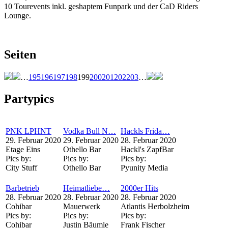
10 Tourevents inkl. geshaptem Funpark und der CaD Riders
Lounge.
Seiten
…
195
196
197
198
199
200
201
202
203
…
Partypics
PNK LPHNT
Vodka Bull N…
Hackls Frida…
29. Februar 2020
29. Februar 2020
28. Februar 2020
Etage Eins
Othello Bar
Hackl's ZapfBar
Pics by:
Pics by:
Pics by:
City Stuff
Othello Bar
Pyunity Media
Barbetrieb
Heimatliebe…
2000er Hits
28. Februar 2020
28. Februar 2020
28. Februar 2020
Cohibar
Mauerwerk
Atlantis Herbolzheim
Pics by:
Pics by:
Pics by:
Cohibar
Justin Bäumle
Frank Fischer