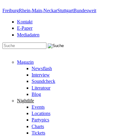
Direkt zum Inhalt
Freiburg
Rhein-Main-Neckar
Stuttgart
Bundesweit
Kontakt
E-Paper
Mediadaten
Suchformular
Magazin
Newsflash
Interview
Soundcheck
Literatour
Blog
Nightlife
Events
Locations
Partypics
Charts
Tickets