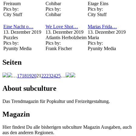
Freiraum
Cohibar
Etage Eins
Pics by:
Pics by:
Pics by:
City Stuff
Cohibar
City Stuff
Eine Nacht o…
We Love Shot…
Marias Frida…
13. Dezember 2019
13. Dezember 2019
13. Dezember 2019
Puzzles
Atlantis Herbolzheim
Maria
Pics by:
Pics by:
Pics by:
Pyunity Media
Frank Fischer
Pyunity Media
Seiten
…
17
18
19
20
21
22
23
24
25
…
About subculture
Das Trendmagazin für Popkultur und Freizeitgestaltung.
Magazin
Hier findest Du alle bisherigen subculture Magazin Ausgaben, auch
aus den anderen Regionen.