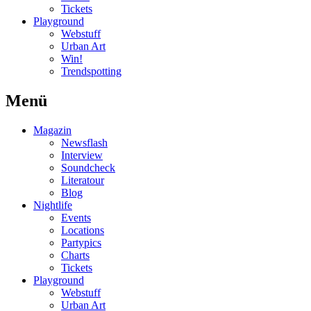
Tickets
Playground
Webstuff
Urban Art
Win!
Trendspotting
Menü
Magazin
Newsflash
Interview
Soundcheck
Literatour
Blog
Nightlife
Events
Locations
Partypics
Charts
Tickets
Playground
Webstuff
Urban Art