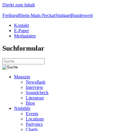
Direkt zum Inhalt
Freiburg
Rhein-Main-Neckar
Stuttgart
Bundesweit
Kontakt
E-Paper
Mediadaten
Suchformular
Magazin
Newsflash
Interview
Soundcheck
Literatour
Blog
Nightlife
Events
Locations
Partypics
Charts