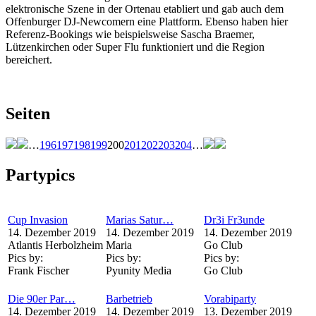
elektronische Szene in der Ortenau etabliert und gab auch dem
Offenburger DJ-Newcomern eine Plattform. Ebenso haben hier
Referenz-Bookings wie beispielsweise Sascha Braemer,
Lützenkirchen oder Super Flu funktioniert und die Region
bereichert.
Seiten
…
196
197
198
199
200
201
202
203
204
…
Partypics
Cup Invasion
Marias Satur…
Dr3i Fr3unde
14. Dezember 2019
14. Dezember 2019
14. Dezember 2019
Atlantis Herbolzheim
Maria
Go Club
Pics by:
Pics by:
Pics by:
Frank Fischer
Pyunity Media
Go Club
Die 90er Par…
Barbetrieb
Vorabiparty
14. Dezember 2019
14. Dezember 2019
13. Dezember 2019