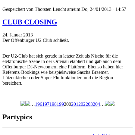
Gespeichert von
Thorsten Leucht
am/um Do, 24/01/2013 - 14:57
CLUB CLOSING
24. Januar 2013
Der Offenburger U2 Club schließt.
Der U2-Club hat sich gerade in letzter Zeit als Nische für die
elektronische Szene in der Ortenau etabliert und gab auch dem
Offenburger DJ-Newcomern eine Plattform. Ebenso haben hier
Referenz-Bookings wie beispielsweise Sascha Braemer,
Lützenkirchen oder Super Flu funktioniert und die Region
bereichert.
…
196
197
198
199
200
201
202
203
204
…
Seiten
Partypics