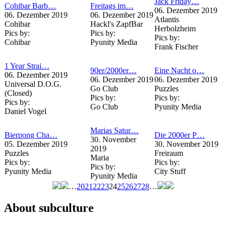
Jack Friday…
Cohibar Barb…
Freitags im…
06. Dezember 2019
06. Dezember 2019
06. Dezember 2019
Atlantis
Cohibar
Hackl's ZapfBar
Herbolzheim
Pics by:
Pics by:
Pics by:
Cohibar
Pyunity Media
Frank Fischer
1 Year Strai…
90er/2000er…
Eine Nacht o…
06. Dezember 2019
06. Dezember 2019
06. Dezember 2019
Universal D.O.G.
Go Club
Puzzles
(Closed)
Pics by:
Pics by:
Pics by:
Go Club
Pyunity Media
Daniel Vogel
Marias Satur…
Bierpong Cha…
Die 2000er P…
30. November
05. Dezember 2019
30. November 2019
2019
Puzzles
Freiraum
Maria
Pics by:
Pics by:
Pics by:
Pyunity Media
City Stuff
Pyunity Media
…
20
21
22
23
24
25
26
27
28
…
Seiten
About subculture