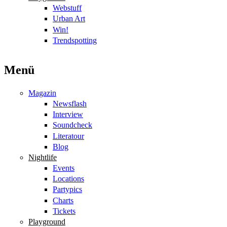
Webstuff
Urban Art
Win!
Trendspotting
Menü
Magazin
Newsflash
Interview
Soundcheck
Literatour
Blog
Nightlife
Events
Locations
Partypics
Charts
Tickets
Playground