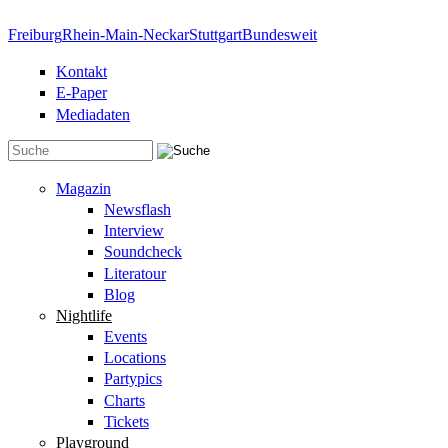
Direkt zum Inhalt
Freiburg
Rhein-Main-Neckar
Stuttgart
Bundesweit
Kontakt
E-Paper
Mediadaten
Suchformular
Magazin
Newsflash
Interview
Soundcheck
Literatour
Blog
Nightlife
Events
Locations
Partypics
Charts
Tickets
Playground