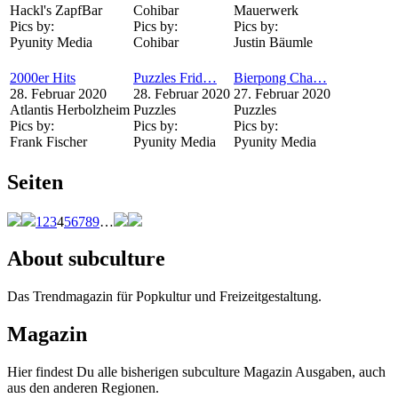
Hackl's ZapfBar
Cohibar
Mauerwerk
Pics by:
Pics by:
Pics by:
Pyunity Media
Cohibar
Justin Bäumle
2000er Hits
Puzzles Frid…
Bierpong Cha…
28. Februar 2020
28. Februar 2020
27. Februar 2020
Atlantis Herbolzheim
Puzzles
Puzzles
Pics by:
Pics by:
Pics by:
Frank Fischer
Pyunity Media
Pyunity Media
Seiten
1
2
3
4
5
6
7
8
9
…
About subculture
Das Trendmagazin für Popkultur und Freizeitgestaltung.
Magazin
Hier findest Du alle bisherigen subculture Magazin Ausgaben, auch
aus den anderen Regionen.