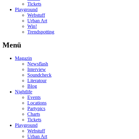
Tickets
Playground
Webstuff
Urban Art
Win!
Trendspotting
Menü
Magazin
Newsflash
Interview
Soundcheck
Literatour
Blog
Nightlife
Events
Locations
Partypics
Charts
Tickets
Playground
Webstuff
Urban Art