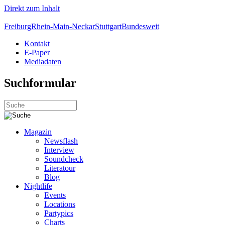
Direkt zum Inhalt
Freiburg
Rhein-Main-Neckar
Stuttgart
Bundesweit
Kontakt
E-Paper
Mediadaten
Suchformular
Magazin
Newsflash
Interview
Soundcheck
Literatour
Blog
Nightlife
Events
Locations
Partypics
Charts