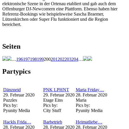
elektronische Szene in der Ortenau etabliert und gab auch dem
Offenburger DJ-Newcomern eine Plattform. Ebenso haben hier
Referenz-Bookings wie beispielsweise Sascha Braemer,
Lützenkirchen oder Super Flu funktioniert und die Region
bereichert.
Seiten
…
196
197
198
199
200
201
202
203
204
…
Partypics
Dänzneid
PNK LPHNT
Maria Friday…
29. Februar 2020
29. Februar 2020
28. Februar 2020
Puzzles
Etage Eins
Maria
Pics by:
Pics by:
Pics by:
Pyunity Media
City Stuff
Pyunity Media
Hackls Frida…
Barbetrieb
Heimatliebe…
28. Februar 2020
28. Februar 2020
28. Februar 2020