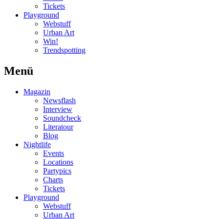
Tickets
Playground
Webstuff
Urban Art
Win!
Trendspotting
Menü
Magazin
Newsflash
Interview
Soundcheck
Literatour
Blog
Nightlife
Events
Locations
Partypics
Charts
Tickets
Playground
Webstuff
Urban Art