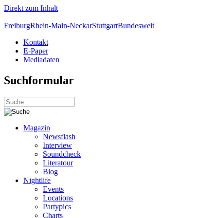
Direkt zum Inhalt
Freiburg
Rhein-Main-Neckar
Stuttgart
Bundesweit
Kontakt
E-Paper
Mediadaten
Suchformular
Magazin
Newsflash
Interview
Soundcheck
Literatour
Blog
Nightlife
Events
Locations
Partypics
Charts