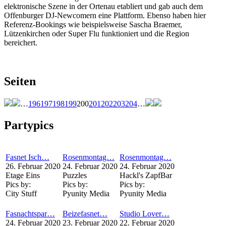
elektronische Szene in der Ortenau etabliert und gab auch dem
Offenburger DJ-Newcomern eine Plattform. Ebenso haben hier
Referenz-Bookings wie beispielsweise Sascha Braemer,
Lützenkirchen oder Super Flu funktioniert und die Region
bereichert.
Seiten
…
196
197
198
199
200
201
202
203
204
…
Partypics
Fasnet Isch…
Rosenmontag…
Rosenmontag…
26. Februar 2020
24. Februar 2020
24. Februar 2020
Etage Eins
Puzzles
Hackl's ZapfBar
Pics by:
Pics by:
Pics by:
City Stuff
Pyunity Media
Pyunity Media
Fasnachtspar…
Beizefasnet…
Studio Lover…
24. Februar 2020
23. Februar 2020
22. Februar 2020