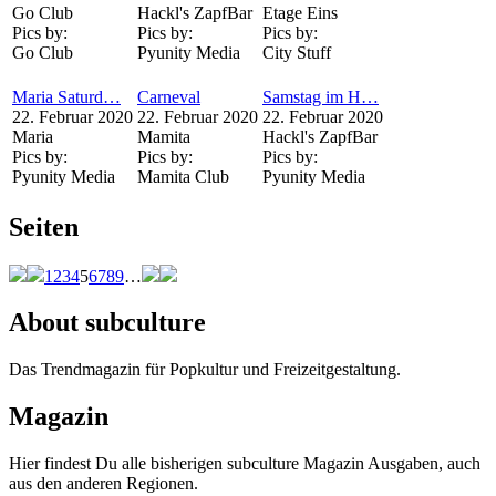
Go Club
Hackl's ZapfBar
Etage Eins
Pics by:
Pics by:
Pics by:
Go Club
Pyunity Media
City Stuff
Maria Saturd…
Carneval
Samstag im H…
22. Februar 2020
22. Februar 2020
22. Februar 2020
Maria
Mamita
Hackl's ZapfBar
Pics by:
Pics by:
Pics by:
Pyunity Media
Mamita Club
Pyunity Media
Seiten
1
2
3
4
5
6
7
8
9
…
About subculture
Das Trendmagazin für Popkultur und Freizeitgestaltung.
Magazin
Hier findest Du alle bisherigen subculture Magazin Ausgaben, auch
aus den anderen Regionen.