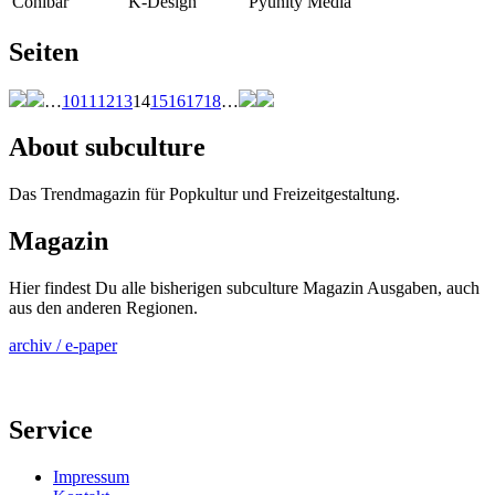
Cohibar
K-Design
Pyunity Media
Seiten
…
10
11
12
13
14
15
16
17
18
…
About subculture
Das Trendmagazin für Popkultur und Freizeitgestaltung.
Magazin
Hier findest Du alle bisherigen subculture Magazin Ausgaben, auch
aus den anderen Regionen.
archiv / e-paper
Service
Impressum