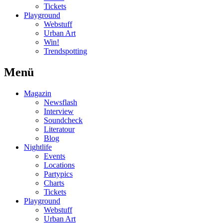
Tickets
Playground
Webstuff
Urban Art
Win!
Trendspotting
Menü
Magazin
Newsflash
Interview
Soundcheck
Literatour
Blog
Nightlife
Events
Locations
Partypics
Charts
Tickets
Playground
Webstuff
Urban Art