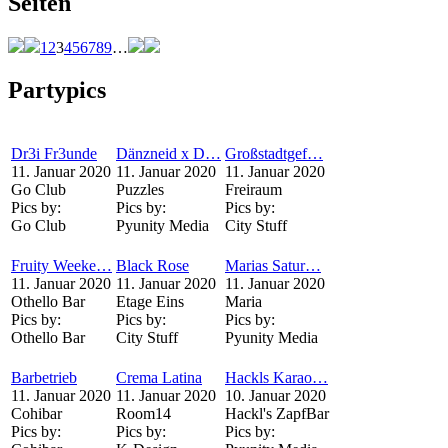
Seiten
1
2
3
4
5
6
7
8
9
…
Partypics
Dr3i Fr3unde
Dänzneid x D…
Großstadtgef…
11. Januar 2020
11. Januar 2020
11. Januar 2020
Go Club
Puzzles
Freiraum
Pics by:
Pics by:
Pics by:
Go Club
Pyunity Media
City Stuff
Fruity Weeke…
Black Rose
Marias Satur…
11. Januar 2020
11. Januar 2020
11. Januar 2020
Othello Bar
Etage Eins
Maria
Pics by:
Pics by:
Pics by:
Othello Bar
City Stuff
Pyunity Media
Barbetrieb
Crema Latina
Hackls Karao…
11. Januar 2020
11. Januar 2020
10. Januar 2020
Cohibar
Room14
Hackl's ZapfBar
Pics by:
Pics by:
Pics by: