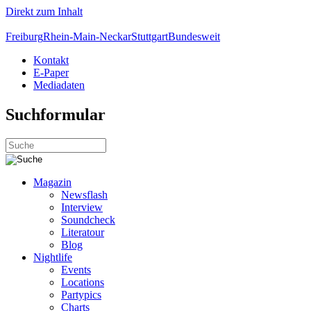
Direkt zum Inhalt
Freiburg
Rhein-Main-Neckar
Stuttgart
Bundesweit
Kontakt
E-Paper
Mediadaten
Suchformular
Magazin
Newsflash
Interview
Soundcheck
Literatour
Blog
Nightlife
Events
Locations
Partypics
Charts