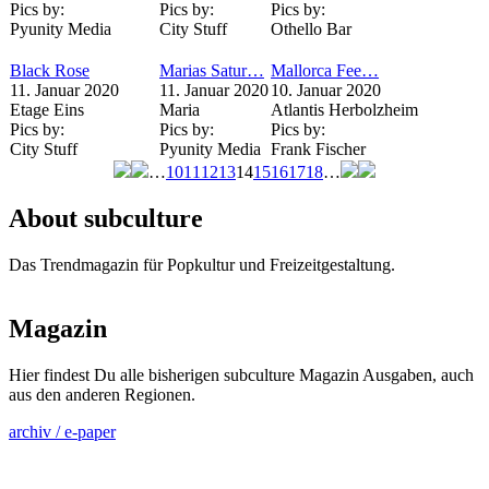
Pics by:
Pics by:
Pics by:
Pyunity Media
City Stuff
Othello Bar
Black Rose
Marias Satur…
Mallorca Fee…
11. Januar 2020
11. Januar 2020
10. Januar 2020
Etage Eins
Maria
Atlantis Herbolzheim
Pics by:
Pics by:
Pics by:
City Stuff
Pyunity Media
Frank Fischer
…
10
11
12
13
14
15
16
17
18
…
Seiten
About subculture
Das Trendmagazin für Popkultur und Freizeitgestaltung.
Magazin
Hier findest Du alle bisherigen subculture Magazin Ausgaben, auch
aus den anderen Regionen.
archiv / e-paper