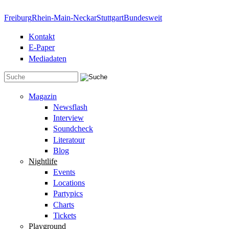
Direkt zum Inhalt
Freiburg
Rhein-Main-Neckar
Stuttgart
Bundesweit
Kontakt
E-Paper
Mediadaten
Suchformular
Magazin
Newsflash
Interview
Soundcheck
Literatour
Blog
Nightlife
Events
Locations
Partypics
Charts
Tickets
Playground