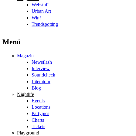
Webstuff
Urban Art
Win!
Trendspotting
Menü
Magazin
Newsflash
Interview
Soundcheck
Literatour
Blog
Nightlife
Events
Locations
Partypics
Charts
Tickets
Playground