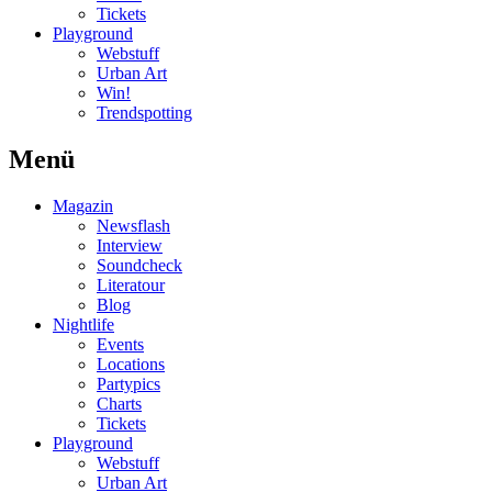
Tickets
Playground
Webstuff
Urban Art
Win!
Trendspotting
Menü
Magazin
Newsflash
Interview
Soundcheck
Literatour
Blog
Nightlife
Events
Locations
Partypics
Charts
Tickets
Playground
Webstuff
Urban Art