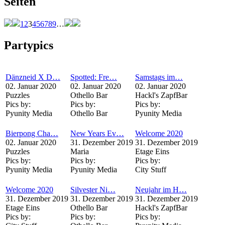
Seiten
1
2
3
4
5
6
7
8
9
…
Partypics
Dänzneid X D…
Spotted: Fre…
Samstags im…
02. Januar 2020
02. Januar 2020
02. Januar 2020
Puzzles
Othello Bar
Hackl's ZapfBar
Pics by:
Pics by:
Pics by:
Pyunity Media
Othello Bar
Pyunity Media
Bierpong Cha…
New Years Ev…
Welcome 2020
02. Januar 2020
31. Dezember 2019
31. Dezember 2019
Puzzles
Maria
Etage Eins
Pics by:
Pics by:
Pics by:
Pyunity Media
Pyunity Media
City Stuff
Welcome 2020
Silvester Ni…
Neujahr im H…
31. Dezember 2019
31. Dezember 2019
31. Dezember 2019
Etage Eins
Othello Bar
Hackl's ZapfBar
Pics by:
Pics by:
Pics by: