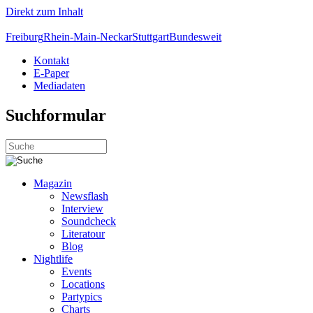
Direkt zum Inhalt
Freiburg
Rhein-Main-Neckar
Stuttgart
Bundesweit
Kontakt
E-Paper
Mediadaten
Suchformular
Magazin
Newsflash
Interview
Soundcheck
Literatour
Blog
Nightlife
Events
Locations
Partypics
Charts