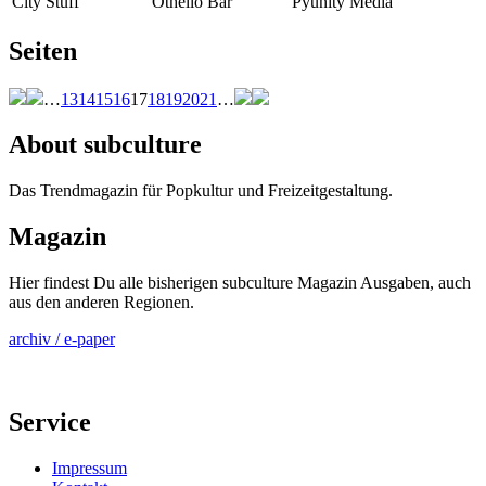
City Stuff
Othello Bar
Pyunity Media
Seiten
…
13
14
15
16
17
18
19
20
21
…
About subculture
Das Trendmagazin für Popkultur und Freizeitgestaltung.
Magazin
Hier findest Du alle bisherigen subculture Magazin Ausgaben, auch
aus den anderen Regionen.
archiv / e-paper
Service
Impressum