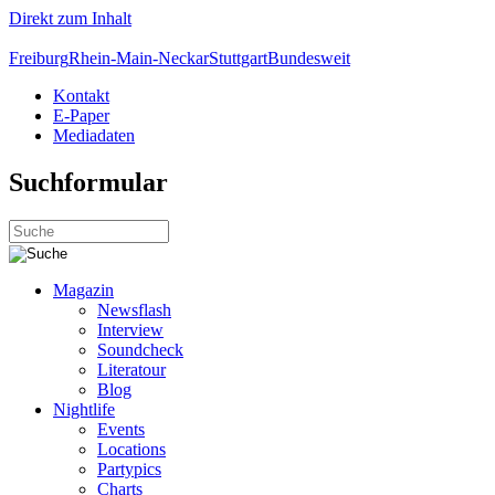
Direkt zum Inhalt
Freiburg
Rhein-Main-Neckar
Stuttgart
Bundesweit
Kontakt
E-Paper
Mediadaten
Suchformular
Magazin
Newsflash
Interview
Soundcheck
Literatour
Blog
Nightlife
Events
Locations
Partypics
Charts