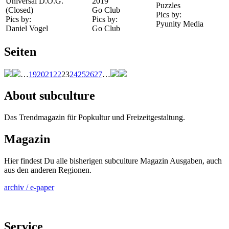
Universal D.O.G.
2019
Puzzles
(Closed)
Go Club
Pics by:
Pics by:
Pics by:
Pyunity Media
Daniel Vogel
Go Club
Seiten
…
19
20
21
22
23
24
25
26
27
…
About subculture
Das Trendmagazin für Popkultur und Freizeitgestaltung.
Magazin
Hier findest Du alle bisherigen subculture Magazin Ausgaben, auch
aus den anderen Regionen.
archiv / e-paper
Service