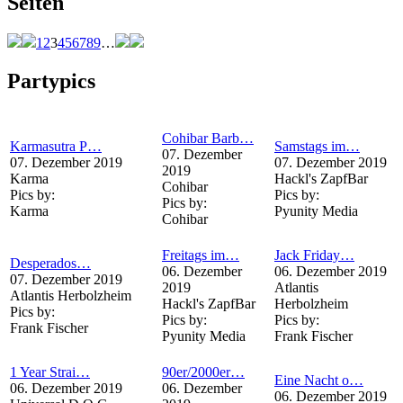
Seiten
1
2
3
4
5
6
7
8
9
…
Partypics
Cohibar Barb…
Karmasutra P…
Samstags im…
07. Dezember
07. Dezember 2019
07. Dezember 2019
2019
Karma
Hackl's ZapfBar
Cohibar
Pics by:
Pics by:
Pics by:
Karma
Pyunity Media
Cohibar
Freitags im…
Jack Friday…
Desperados…
06. Dezember
06. Dezember 2019
07. Dezember 2019
2019
Atlantis
Atlantis Herbolzheim
Hackl's ZapfBar
Herbolzheim
Pics by:
Pics by:
Pics by:
Frank Fischer
Pyunity Media
Frank Fischer
1 Year Strai…
90er/2000er…
Eine Nacht o…
06. Dezember 2019
06. Dezember
06. Dezember 2019