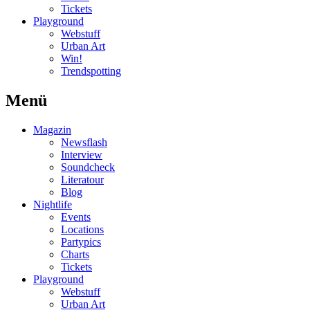
Tickets
Playground
Webstuff
Urban Art
Win!
Trendspotting
Menü
Magazin
Newsflash
Interview
Soundcheck
Literatour
Blog
Nightlife
Events
Locations
Partypics
Charts
Tickets
Playground
Webstuff
Urban Art