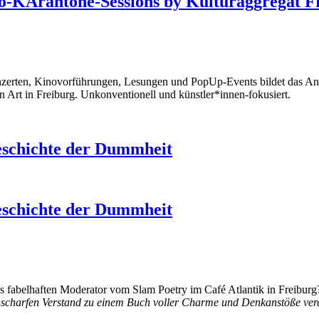
deo-KArantöne-Sessions by Kulturaggregat F
onzerten, Kinovorführungen, Lesungen und PopUp-Events bildet das Ang
 Art in Freiburg. Unkonventionell und künstler*innen-fokusiert.
eschichte der Dummheit
eschichte der Dummheit
als fabelhaften Moderator vom Slam Poetry im Café Atlantik in Freibur
 scharfen Verstand zu einem Buch voller Charme und Denkanstöße ver