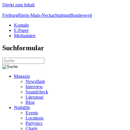
Direkt zum Inhalt
Freiburg
Rhein-Main-Neckar
Stuttgart
Bundesweit
Kontakt
E-Paper
Mediadaten
Suchformular
Magazin
Newsflash
Interview
Soundcheck
Literatour
Blog
Nightlife
Events
Locations
Partypics
Charts