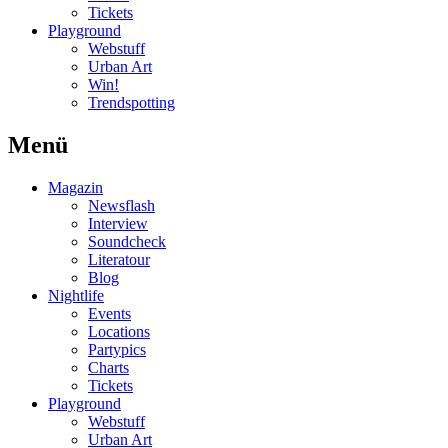
Tickets
Playground
Webstuff
Urban Art
Win!
Trendspotting
Menü
Magazin
Newsflash
Interview
Soundcheck
Literatour
Blog
Nightlife
Events
Locations
Partypics
Charts
Tickets
Playground
Webstuff
Urban Art