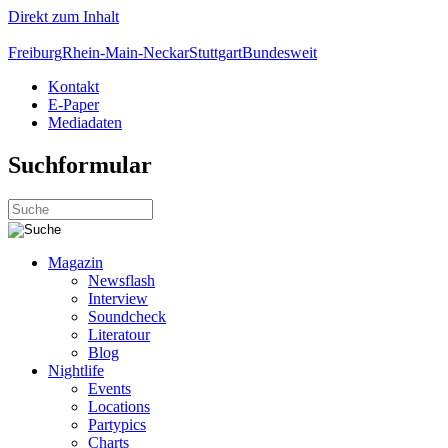
Direkt zum Inhalt
Freiburg
Rhein-Main-Neckar
Stuttgart
Bundesweit
Kontakt
E-Paper
Mediadaten
Suchformular
Magazin
Newsflash
Interview
Soundcheck
Literatour
Blog
Nightlife
Events
Locations
Partypics
Charts