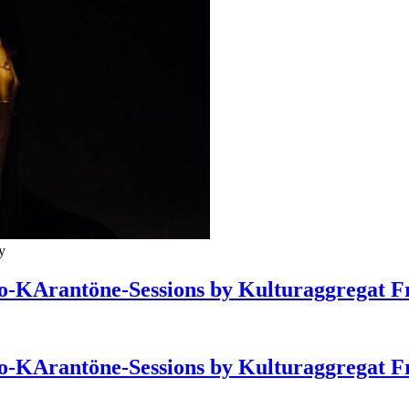
y
deo-KArantöne-Sessions by Kulturaggregat F
deo-KArantöne-Sessions by Kulturaggregat F