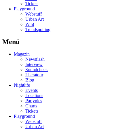
Tickets
Playground
Webstuff
Urban Art
Win!
Trendspotting
Menü
Magazin
Newsflash
Interview
Soundcheck
Literatour
Blog
Nightlife
Events
Locations
Partypics
Charts
Tickets
Playground
Webstuff
Urban Art