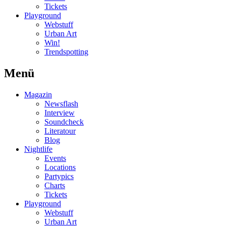
Tickets
Playground
Webstuff
Urban Art
Win!
Trendspotting
Menü
Magazin
Newsflash
Interview
Soundcheck
Literatour
Blog
Nightlife
Events
Locations
Partypics
Charts
Tickets
Playground
Webstuff
Urban Art