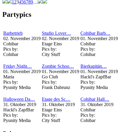
1
2
3
4
5
6
7
8
9
…
Partypics
Barbetrieb
Studio Lover…
Cohibar Barb…
02. November 2019
02. November 2019
01. November 2019
Cohibar
Etage Eins
Cohibar
Pics by:
Pics by:
Pics by:
Cohibar
City Stuff
Cohibar
Friday Night…
Zombie Schoo…
Bierkapitän…
01. November 2019
01. November 2019
01. November 2019
Maria
Go Club
Hackl's ZapfBar
Pics by:
Pics by:
Pics by:
Pyunity Media
Frank Dabrunz
Pyunity Media
Halloween Da…
Etage des Sc…
Cohibar Hall…
31. Oktober 2019
31. Oktober 2019
31. Oktober 2019
Hackl's ZapfBar
Etage Eins
Cohibar
Pics by:
Pics by:
Pics by:
Pyunity Media
City Stuff
Cohibar