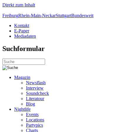
Direkt zum Inhalt
Freiburg
Rhein-Main-Neckar
Stuttgart
Bundesweit
Kontakt
E-Paper
Mediadaten
Suchformular
Magazin
Newsflash
Interview
Soundcheck
Literatour
Blog
Nightlife
Events
Locations
Partypics
Charts